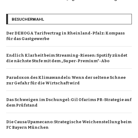
BESUCHERWAHL
Der DEHOGA Tarifvertrag in Rheinland-Pfalz: Kompass
für das Gastgewerbe
Endlich Klarheit beim Streaming-Riesen: Spotify zündet
die nächste Stufe mit dem „Super-Premium“-Abo
Paradoxon des Klimawandels: Wenn der seltene Schnee
zur Gefahr für die Wirtschaft wird
Das Schweigen im Dschungel: Gil Ofarims PR-Strategie auf
dem Prüfstand
Die Causa Upamecano: Strategische Weichenstellung beim
FC Bayern München