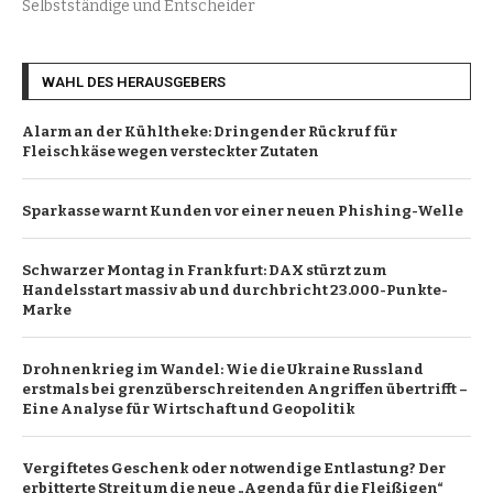
Selbstständige und Entscheider
WAHL DES HERAUSGEBERS
Alarm an der Kühltheke: Dringender Rückruf für
Fleischkäse wegen versteckter Zutaten
Sparkasse warnt Kunden vor einer neuen Phishing-Welle
Schwarzer Montag in Frankfurt: DAX stürzt zum
Handelsstart massiv ab und durchbricht 23.000-Punkte-
Marke
Drohnenkrieg im Wandel: Wie die Ukraine Russland
erstmals bei grenzüberschreitenden Angriffen übertrifft –
Eine Analyse für Wirtschaft und Geopolitik
Vergiftetes Geschenk oder notwendige Entlastung? Der
erbitterte Streit um die neue „Agenda für die Fleißigen“