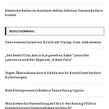
Deutsche Rente im Ausland: Fehler können Tausende Euro
kosten
BESUCHERWAHL
Vance warnt Israel vor Kritik am Trump-Iran-Abkommen
„Der beste Film, den ich je gesehen habe“: Jennifer
Lawrence und der Hype um „A Real Pain“
Tegut-Übernahme durch Edeka stockt: Kartellamt fordert
Änderungen
How Entrepreneurs Reduce Taxes Using Cyprus
Was kostet die Umstellung auf die E-Rechnung 2026 in
einem kleinen Unternehmen wirklich?