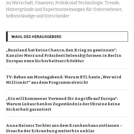
zu Wirtschaft, Finanzen, Politik und Technologie. Trends,
Hintergründe und Expertenmeinungen für Unternehmer,
Selbstständige und Entscheider
WAHL DES HERAUSGEBERS
„Russland hat keine Chance, den Krieg zu gewinnen“:
Kanzler Merz und Präsident Selenskyj formen in Berlin
Europas neue Sicherheitsarchitektur
TV-Beben am Montagabend: Warum RTL heute „Wer wird
Millionär?“ aus dem Programm streicht
„Ein willkommener Vorwand für Angriffe auf Europa“:
Warum Lukaschenkos Zugeständnis der Ukraine keine
Sicherheit garantiert
Anna Heisers Tochter aus dem Krankenhaus entlassen –
Ursache der Erkrankung weiterhin unklar