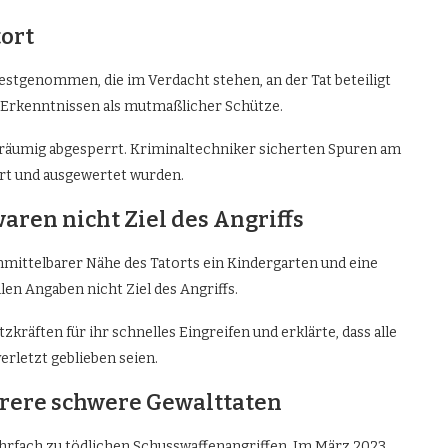
ort
estgenommen, die im Verdacht stehen, an der Tat beteiligt
n Erkenntnissen als mutmaßlicher Schütze.
träumig abgesperrt. Kriminaltechniker sicherten Spuren am
rt und ausgewertet wurden.
ren nicht Ziel des Angriffs
nmittelbarer Nähe des Tatorts ein Kindergarten und eine
en Angaben nicht Ziel des Angriffs.
räften für ihr schnelles Eingreifen und erklärte, dass alle
erletzt geblieben seien.
hrere schwere Gewalttaten
hrfach zu tödlichen Schusswaffenangriffen. Im März 2023