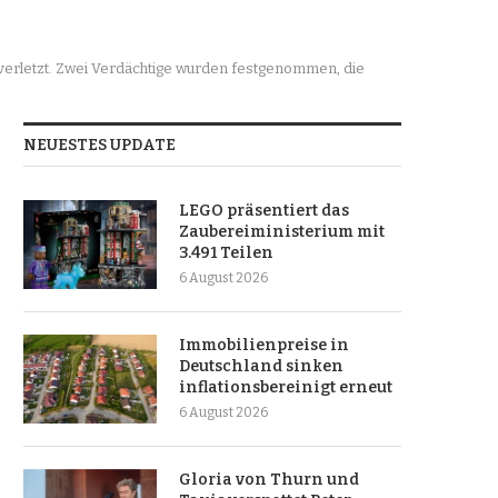
verletzt. Zwei Verdächtige wurden festgenommen, die
NEUESTES UPDATE
LEGO präsentiert das
Zaubereiministerium mit
3.491 Teilen
6 August 2026
Immobilienpreise in
Deutschland sinken
inflationsbereinigt erneut
6 August 2026
Gloria von Thurn und