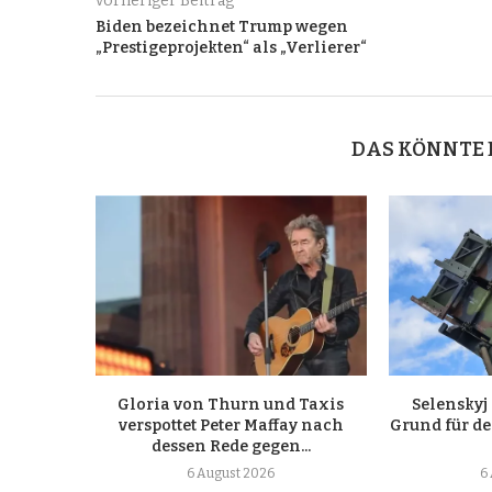
vorheriger Beitrag
Biden bezeichnet Trump wegen
„Prestigeprojekten“ als „Verlierer“
DAS KÖNNTE 
Gloria von Thurn und Taxis
Selensky
verspottet Peter Maffay nach
Grund für de
dessen Rede gegen...
6 August 2026
6