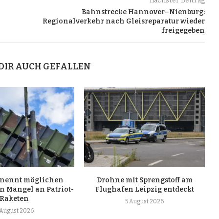
nächster Beitrag
Bahnstrecke Hannover–Nienburg:
Regionalverkehr nach Gleisreparatur wieder
freigegeben
DIR AUCH GEFALLEN
j nennt möglichen
Drohne mit Sprengstoff am
n Mangel an Patriot-
Flughafen Leipzig entdeckt
Raketen
5 August 2026
 August 2026