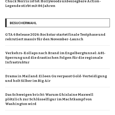
Chuck Norris ist tot: Hollywoods unbesiegbare Action-
Legende stirbt mit 86 Jahren
BESUCHERWAHL
GTA 6 Release 2026: Rockstar startet finale Testphase und
rekrutiert massiv für den November-Launch
Verkehrs-Kollaps nach Brand im Engelbergtunnel: A81-
Sperrung und die drastischen Folgen für die regionale
Infrastruktur
Drama in Mailand: Eileen Gu verpasst Gold-Verteidigung
und holt Silber im Big Air
Das Schweigen bricht: Warum Ghislaine Maxwell
plötzlich zur Schlüsselfigur im Machtkampf von
Washington wird