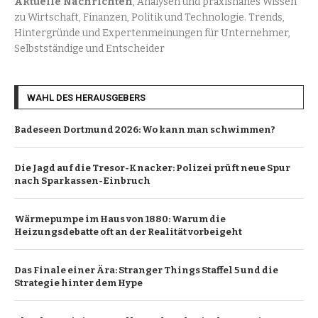
Aktuelle Nachrichten
, Analysen und praxisnahes Wissen
zu Wirtschaft, Finanzen, Politik und Technologie. Trends,
Hintergründe und Expertenmeinungen für Unternehmer,
Selbstständige und Entscheider
WAHL DES HERAUSGEBERS
Badeseen Dortmund 2026: Wo kann man schwimmen?
Die Jagd auf die Tresor-Knacker: Polizei prüft neue Spur
nach Sparkassen-Einbruch
Wärmepumpe im Haus von 1880: Warum die
Heizungsdebatte oft an der Realität vorbeigeht
Das Finale einer Ära: Stranger Things Staffel 5 und die
Strategie hinter dem Hype