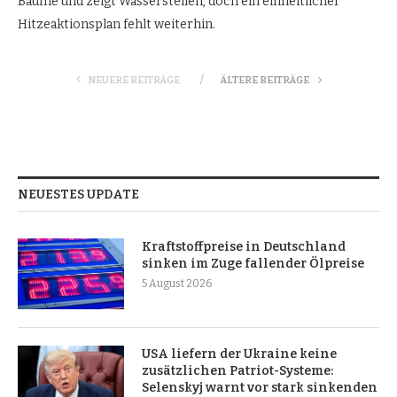
Bäume und zeigt Wasserstellen, doch ein einheitlicher
Hitzeaktionsplan fehlt weiterhin.
NEUERE BEITRÄGE
ÄLTERE BEITRÄGE
NEUESTES UPDATE
Kraftstoffpreise in Deutschland
sinken im Zuge fallender Ölpreise
5 August 2026
USA liefern der Ukraine keine
zusätzlichen Patriot-Systeme:
Selenskyj warnt vor stark sinkenden