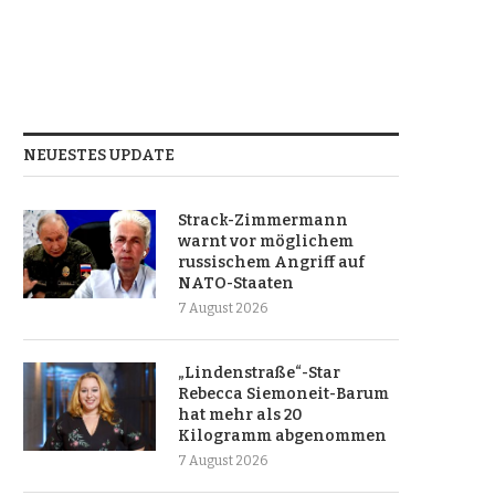
NEUESTES UPDATE
Strack-Zimmermann
warnt vor möglichem
russischem Angriff auf
NATO-Staaten
7 August 2026
„Lindenstraße“-Star
Rebecca Siemoneit-Barum
hat mehr als 20
Kilogramm abgenommen
7 August 2026