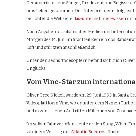
Der amerikanische Sänger, Produzent und Regisseur O
ums Leben gekommen. Der Interpret der erfolgreichen 
berichtet die Webseite
das-unternehmer-wissen
mit 
Nach Angaben brasilianischer Medien und internation
Morgen des 14. Juni im Stadtteil Recreio dos Bandeiran
Luft und stürzten anschließend ab.
Unter den sechs Todesopfern befand sich auch Oliver
Unglücks.
Vom Vine-Star zum internatio
Oliver Tree Nickell wurde am 29. Juni 1993 in Santa C
Videoplattform Vine, wo er unter dem Namen Turbo mi
und exzentrischen Auftritten Millionen von Zuschaue
Im selben Jahr veröffentlichte er den Song „When I’
zu einem Vertrag mit
Atlantic Records
führte.