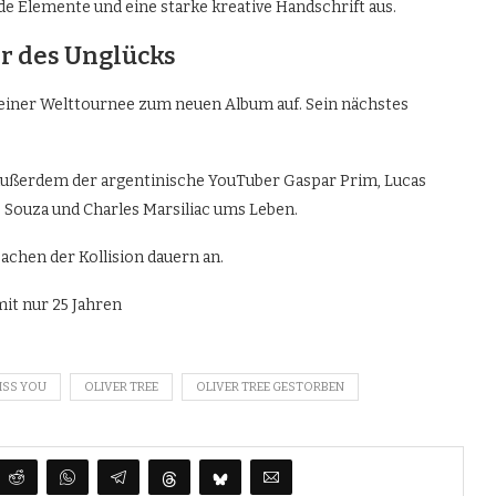
de Elemente und eine starke kreative Handschrift aus.
er des Unglücks
 seiner Welttournee zum neuen Album auf. Sein nächstes
außerdem der argentinische YouTuber Gaspar Prim, Lucas
e Souza und Charles Marsiliac ums Leben.
chen der Kollision dauern an.
it nur 25 Jahren
ISS YOU
OLIVER TREE
OLIVER TREE GESTORBEN