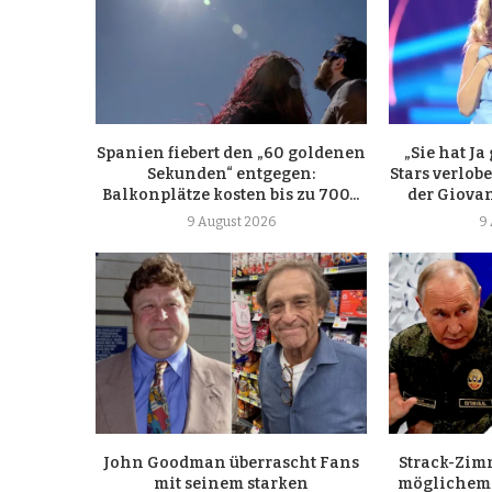
Spanien fiebert den „60 goldenen
„Sie hat Ja
Sekunden“ entgegen:
Stars verlob
Balkonplätze kosten bis zu 700...
der Giova
9 August 2026
9
John Goodman überrascht Fans
Strack-Zim
mit seinem starken
möglichem 