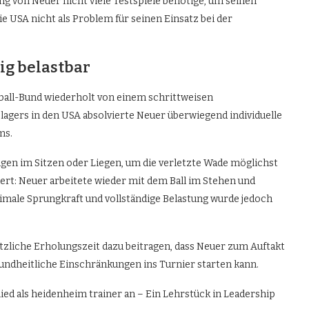
ng von Neuer nicht viele Testspiele benötige, um seinen
e USA nicht als Problem für seinen Einsatz bei der
ig belastbar
all-Bund wiederholt von einem schrittweisen
agers in den USA absolvierte Neuer überwiegend individuelle
ms.
en im Sitzen oder Liegen, um die verletzte Wade möglichst
iert: Neuer arbeitete wieder mit dem Ball im Stehen und
male Sprungkraft und vollständige Belastung wurde jedoch
ätzliche Erholungszeit dazu beitragen, dass Neuer zum Auftakt
esundheitliche Einschränkungen ins Turnier starten kann.
ied als heidenheim trainer an – Ein Lehrstück in Leadership