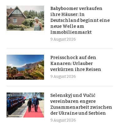
Babyboomer verkaufen
ihre Häuser: In
Deutschland beginnt eine
neue Welle am
Immobilienmarkt
9 August 2026
Preisschock auf den
Kanaren: Urlauber
verkürzen ihre Reisen
9 August 2026
Selenskyj und Vučić
vereinbaren engere
Zusammenarbeit zwischen
der Ukraine und Serbien
9 August 2026