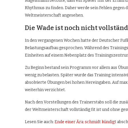
Nagelsmann betonte, dass ein Spieler mit der Erfahru
Rhythmus zu finden. Daher werde sein Fehlen gegen di
Weltmeisterschaft angesehen.
Die Wade ist noch nicht vollständ
In den vergangenen Wochen hatte der Deutscher Fußb
Belastungsaufbau gesprochen. Während des Trainingsl
Einheiten auf einem Nebenplatz des Trainingszentru
Zu Beginn bestand sein Programm vor allem aus Übung
wenig zu belasten. Später wurde das Training intensiv
absolvierte Übungen bei hohen Hereingaben. Auf maxi
weiterhin verzichtet.
Nach den Vorstellungen des Trainerstabs soll die zus
der Weltmeisterschaft vollständig fit ist und ohne g
Lesen Sie auch:
Ende einer Ära: schmidt kündigt
absch