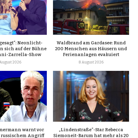
 gesagt“: Neonlicht-
Waldbrand am Gardasee: Rund
en sich auf der Bühne
200 Menschen aus Häusern und
nni-Zarrella-Show
Ferienanlagen evakuiert
 August 2026
8 August 2026
mermann warnt vor
„Lindenstraße“-Star Rebecca
russischem Angriff
Siemoneit-Barum hat mehr als 20