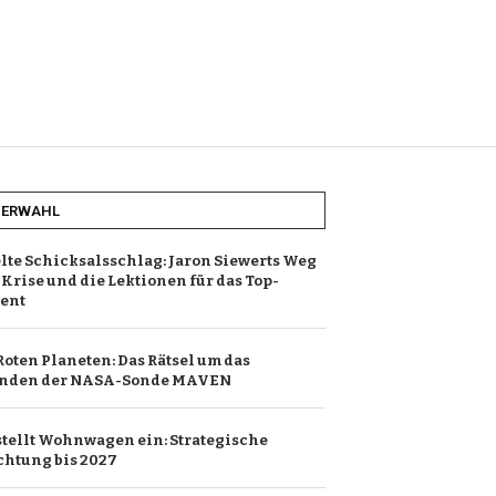
HERWAHL
lte Schicksalsschlag: Jaron Siewerts Weg
 Krise und die Lektionen für das Top-
ent
Roten Planeten: Das Rätsel um das
nden der NASA-Sonde MAVEN
stellt Wohnwagen ein: Strategische
htung bis 2027