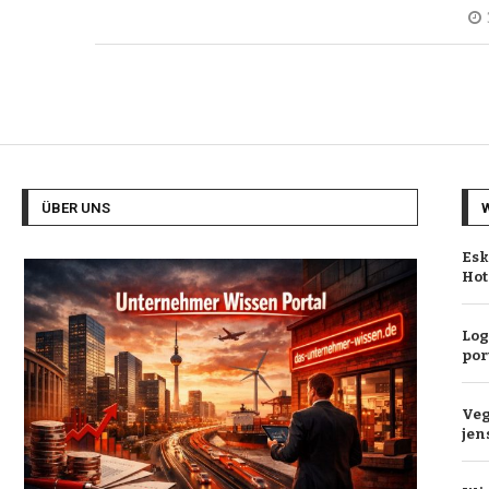
ÜBER UNS
Esk
Hot
Log
por
Veg
jen