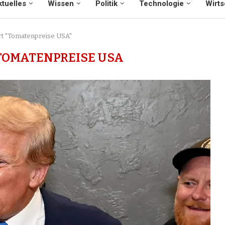
tuelles
Wissen
Politik
Technologie
Wirts
rt "Tomatenpreise USA"
TOMATENPREISE USA