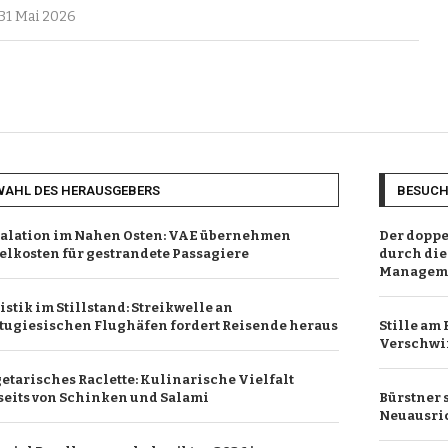
31 Mai 2026
WAHL DES HERAUSGEBERS
BESUC
alation im Nahen Osten: VAE übernehmen
Der doppe
elkosten für gestrandete Passagiere
durch die
Managem
istik im Stillstand: Streikwelle an
tugiesischen Flughäfen fordert Reisende heraus
Stille am 
Verschwi
etarisches Raclette: Kulinarische Vielfalt
seits von Schinken und Salami
Bürstner 
Neuausric