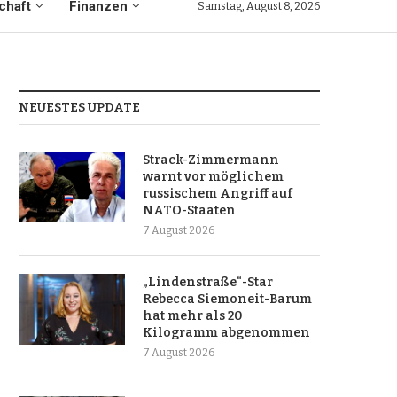
chaft
Finanzen
Samstag, August 8, 2026
NEUESTES UPDATE
Strack-Zimmermann
warnt vor möglichem
russischem Angriff auf
NATO-Staaten
7 August 2026
„Lindenstraße“-Star
Rebecca Siemoneit-Barum
hat mehr als 20
Kilogramm abgenommen
7 August 2026