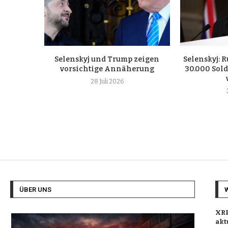
Selenskyj und Trump zeigen
Selenskyj: R
vorsichtige Annäherung
30.000 Sol
28 Juli 2026
ÜBER UNS
XRP
akt