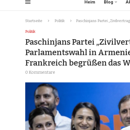
Heim
Blog
Ak
Startseite
Politik
Paschinjans Partei „Zivilvert
Politik
Paschinjans Partei „Zivilve
Parlamentswahl in Armenien
Frankreich begrüßen das W
0 Kommentare