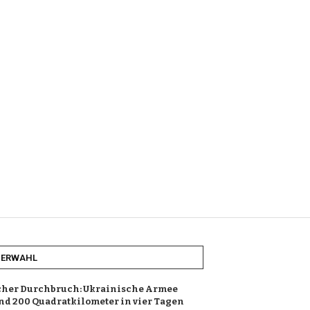
HERWAHL
cher Durchbruch: Ukrainische Armee
und 200 Quadratkilometer in vier Tagen