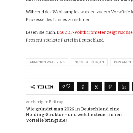
Während des Wahlkampfes wurden zudem Vorwürfe laut,
Prozesse des Landes zu nehmen.
Lesen Sie auch:
Das ZDF-Politbarometer zeigt wachse
Prozent stärkste Partei in Deutschland
ARMENIEN WAHL 2026
NIKOL PASCHINJAN
PARLAMENT
0
TEILEN
vorheriger Beitrag
Wie gründet man 2026 in Deutschland eine
Holding-Struktur – und welche steuerlichen
Vorteile bringt sie?