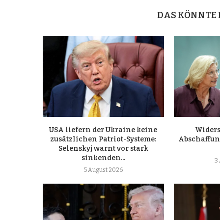
DAS KÖNNTE 
USA liefern der Ukraine keine
Widers
zusätzlichen Patriot-Systeme:
Abschaffung
Selenskyj warnt vor stark
sinkenden...
3
5 August 2026