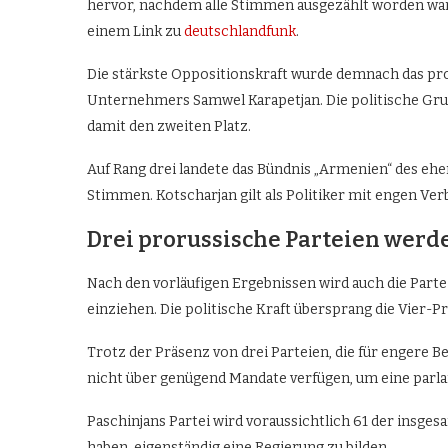
hervor, nachdem alle Stimmen ausgezählt worden war
einem Link zu
deutschlandfunk
.
Die stärkste Oppositionskraft wurde demnach das pr
Unternehmers Samwel Karapetjan. Die politische Gru
damit den zweiten Platz.
Auf Rang drei landete das Bündnis „Armenien“ des eh
Stimmen. Kotscharjan gilt als Politiker mit engen Ve
Drei prorussische Parteien werd
Nach den vorläufigen Ergebnissen wird auch die Part
einziehen. Die politische Kraft übersprang die Vier-
Trotz der Präsenz von drei Parteien, die für engere
nicht über genügend Mandate verfügen, um eine parla
Paschinjans Partei wird voraussichtlich 61 der insges
haben, eigenständig eine Regierung zu bilden.