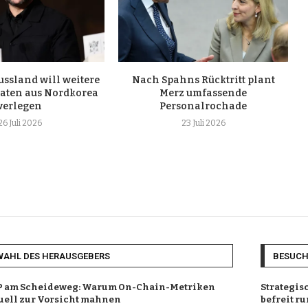
ussland will weitere
Nach Spahns Rücktritt plant
daten aus Nordkorea
Merz umfassende
verlegen
Personalrochade
26 Juli 2026
23 Juli 2026
WAHL DES HERAUSGEBERS
BESUC
 am Scheideweg: Warum On-Chain-Metriken
Strategis
uell zur Vorsicht mahnen
befreit r