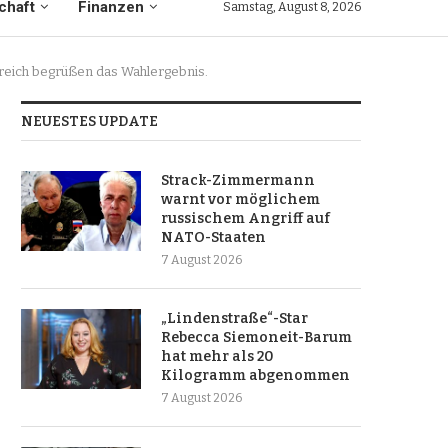
chaft
Finanzen
Samstag, August 8, 2026
nkreich begrüßen das Wahlergebnis.
NEUESTES UPDATE
Strack-Zimmermann
warnt vor möglichem
russischem Angriff auf
NATO-Staaten
7 August 2026
„Lindenstraße“-Star
Rebecca Siemoneit-Barum
hat mehr als 20
Kilogramm abgenommen
7 August 2026