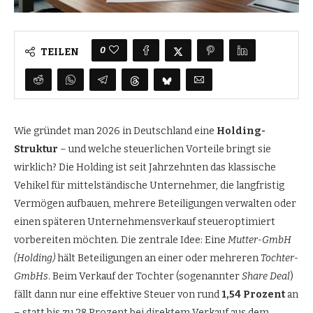
0
TEILEN
Wie gründet man 2026 in Deutschland eine
Holding-
Struktur
– und welche steuerlichen Vorteile bringt sie
wirklich? Die Holding ist seit Jahrzehnten das klassische
Vehikel für mittelständische Unternehmer, die langfristig
Vermögen aufbauen, mehrere Beteiligungen verwalten oder
einen späteren Unternehmensverkauf steueroptimiert
vorbereiten möchten. Die zentrale Idee: Eine
Mutter-GmbH
(Holding)
hält Beteiligungen an einer oder mehreren
Tochter-
GmbHs
. Beim Verkauf der Tochter (sogenannter
Share Deal
)
fällt dann nur eine effektive Steuer von rund
1,54 Prozent
an
– statt bis zu 28 Prozent bei direktem Verkauf aus dem