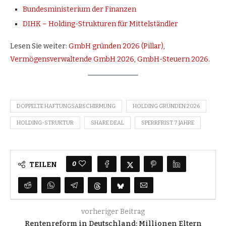
Bundesministerium der Finanzen
DIHK – Holding-Strukturen für Mittelständler
Lesen Sie weiter:
GmbH gründen 2026 (Pillar)
,
Vermögensverwaltende GmbH 2026
,
GmbH-Steuern 2026
.
DOPPELTE HAFTUNGSABSCHIRMUNG
HOLDING GRÜNDEN 2026
HOLDING-STRUKTUR
SHARE DEAL
SPERRFRIST 7 JAHRE
0
TEILEN
vorheriger Beitrag
Rentenreform in Deutschland: Millionen Eltern