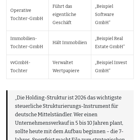
Führt das
„Beispiel
Operative
eigentliche
Software
Tochter-GmbH
Geschäft
GmbH“
Immobilien-
„Beispiel Real
Hält Immobilien
Tochter-GmbH
Estate GmbH“
vvGmbH-
Verwaltet
„Beispiel Invest
Tochter
Wertpapiere
GmbH“
„Die Holding-Struktur ist 2026 das wichtigste
steuerliche Strukturierungs-Instrument für
deutsche Mittelständler. Wer einen
Unternehmensverkauf in 5 bis 10 Jahren plant,
sollte heute mit dem Aufbau beginnen – die 7-
Jahres-Sperrfrist macht Eile zum strategischen