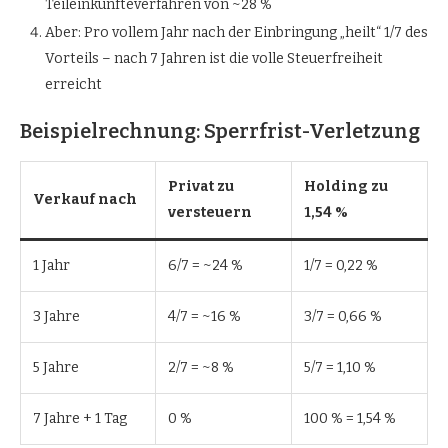
Teileinkünfteverfahren von ~28 %
Aber: Pro vollem Jahr nach der Einbringung „heilt“ 1/7 des
Vorteils – nach 7 Jahren ist die volle Steuerfreiheit
erreicht
Beispielrechnung: Sperrfrist-Verletzung
Privat zu
Holding zu
Verkauf nach
versteuern
1,54 %
1 Jahr
6/7 = ~24 %
1/7 = 0,22 %
3 Jahre
4/7 = ~16 %
3/7 = 0,66 %
5 Jahre
2/7 = ~8 %
5/7 = 1,10 %
7 Jahre + 1 Tag
0 %
100 % = 1,54 %