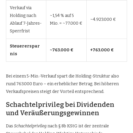
Verkauf via
Holding nach
~1,54 % auf 5
~4.923.000 €
Ablauf 7-Jahres-
Mio. = ~77.000 €
Sperrfrist
Steuererspar
~763.000 €
+763.000 €
nis
Bei einem 5-Mio.-Verkauf spart die Holding-Struktur also
rund 763.000 Euro – ein erheblicher Betrag. Bei höheren
Verkaufspreisen steigt der Vorteil entsprechend.
Schachtelprivileg bei Dividenden
und Veräußerungsgewinnen
Das
Schachtelprivileg
nach § 8b KStG ist der zentrale