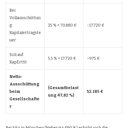
Bei
Vollausschüttun
g:
25 % × 70.880 €
−17.720 €
Kapitalertragste
uer
Soli auf
5,5 % × 17.720 €
−975 €
KapErtSt
Netto-
Ausschüttung
(Gesamtbelast
beim
52.185 €
ung 47,82 %)
Gesellschafte
r
Bei Sitz in München (Hebesatz 490 %) erhöht sich die