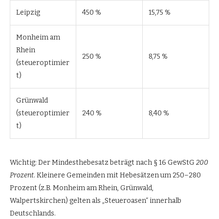
Leipzig
450 %
15,75 %
Monheim am
Rhein
250 %
8,75 %
(steueroptimier
t)
Grünwald
(steueroptimier
240 %
8,40 %
t)
Wichtig: Der Mindesthebesatz beträgt nach § 16 GewStG
200
Prozent
. Kleinere Gemeinden mit Hebesätzen um 250–280
Prozent (z.B. Monheim am Rhein, Grünwald,
Walpertskirchen) gelten als „Steueroasen“ innerhalb
Deutschlands.