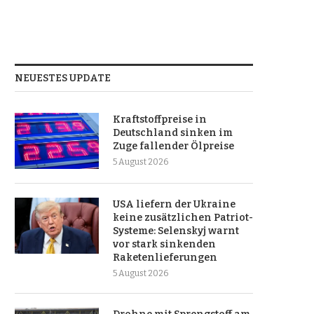
NEUESTES UPDATE
Kraftstoffpreise in
Deutschland sinken im
Zuge fallender Ölpreise
5 August 2026
USA liefern der Ukraine
keine zusätzlichen Patriot-
Systeme: Selenskyj warnt
vor stark sinkenden
Raketenlieferungen
5 August 2026