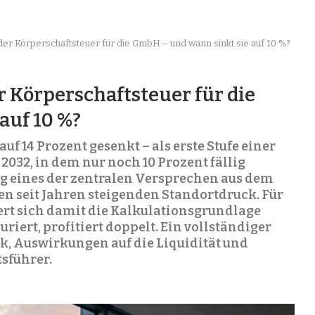
der Körperschaftsteuer für die GmbH – und wann sinkt sie auf 10 %?
r Körperschaftsteuer für die
auf 10 %?
uf 14 Prozent gesenkt – als erste Stufe einer
2032, in dem nur noch 10 Prozent fällig
g eines der zentralen Versprechen aus dem
en seit Jahren steigenden Standortdruck. Für
rt sich damit die Kalkulationsgrundlage
riert, profitiert doppelt. Ein vollständiger
ik, Auswirkungen auf die Liquidität und
sführer.