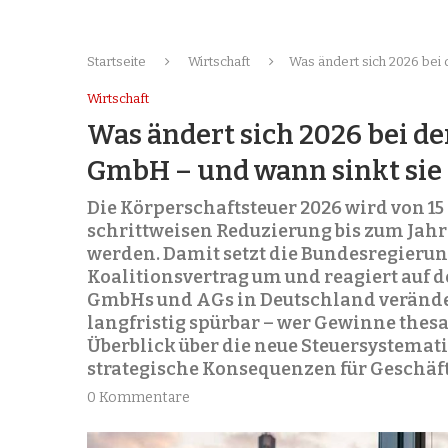
Startseite
Wirtschaft
Was ändert sich 2026 bei 
Wirtschaft
Was ändert sich 2026 bei de
GmbH – und wann sinkt sie 
Die Körperschaftsteuer 2026 wird von 15 a
schrittweisen Reduzierung bis zum Jahr 
werden. Damit setzt die Bundesregierun
Koalitionsvertrag um und reagiert auf d
GmbHs und AGs in Deutschland verände
langfristig spürbar – wer Gewinne thesau
Überblick über die neue Steuersystemat
strategische Konsequenzen für Geschäft
0 Kommentare