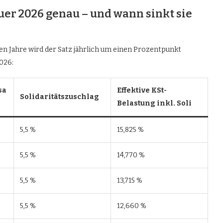
uer 2026 genau – und wann sinkt sie
eben Jahre wird der Satz jährlich um einen Prozentpunkt
026:
sa
Effektive KSt-
Solidaritätszuschlag
Belastung inkl. Soli
5,5 %
15,825 %
5,5 %
14,770 %
5,5 %
13,715 %
5,5 %
12,660 %