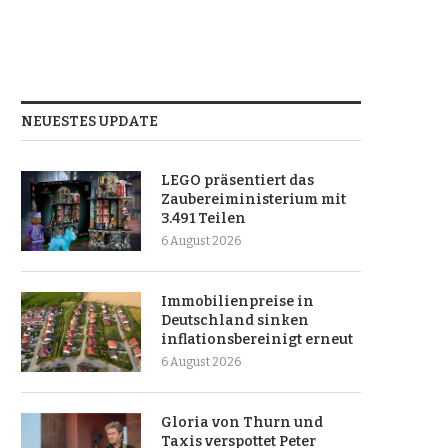
NEUESTES UPDATE
LEGO präsentiert das
Zaubereiministerium mit
3.491 Teilen
6 August 2026
Immobilienpreise in
Deutschland sinken
inflationsbereinigt erneut
6 August 2026
Gloria von Thurn und
Taxis verspottet Peter