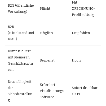
Mit
B2G (öffentliche
Pflicht
XRECHNUNG-
Verwaltung)
Profil zulässig
B2B
(Mittelstand und
Möglich
Empfohlen
KMU)
Kompatibilität
mit kleineren
Begrenzt
Hoch
Geschäftspartn
ern
Druckfähigkeit
Erfordert
der
Sofort druckbar
Visualisierungs-
Sichtdarstellun
als PDF
Software
g