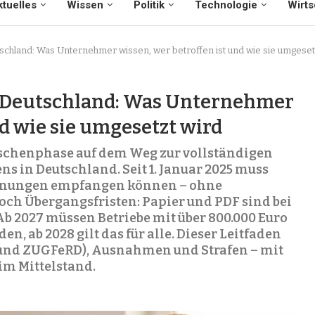
tuelles
Wissen
Politik
Technologie
Wirts
tschland: Was Unternehmer wissen, wer betroffen ist und wie sie umgeset
n Deutschland: Was Unternehmer
nd wie sie umgesetzt wird
schenphase auf dem Weg zur vollständigen
s in Deutschland. Seit 1. Januar 2025 muss
hnungen empfangen können – ohne
ch Übergangsfristen: Papier und PDF sind bei
b 2027 müssen Betriebe mit über 800.000 Euro
 ab 2028 gilt das für alle. Dieser Leitfaden
 und ZUGFeRD), Ausnahmen und Strafen – mit
im Mittelstand.