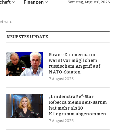
chaft
Finanzen
Samstag, August 8, 2026
zt wird
NEUESTES UPDATE
Strack-Zimmermann
warnt vor möglichem
russischem Angriff auf
NATO-Staaten
7 August 2026
„Lindenstraße“-Star
Rebecca Siemoneit-Barum
hat mehr als 20
Kilogramm abgenommen
7 August 2026