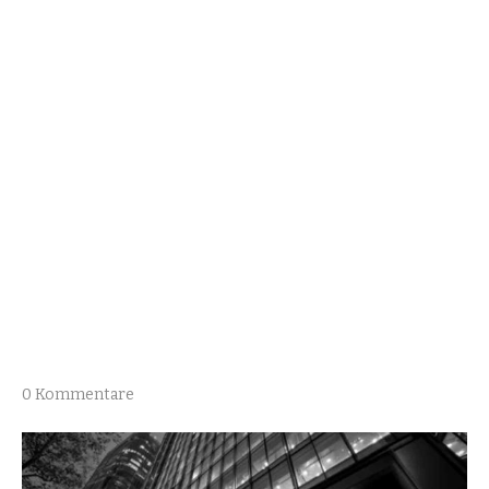
0 Kommentare