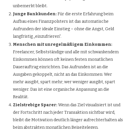
unbemerkt bleibt.
Junge Bankkunden:
Für die erste Erfahrung beim
Aufbau eines Finanzpolsters ist das automatische
Aufrunden der ideale Einstieg – ohne die Angst, Geld
langfristig „einzufrieren“.
Menschen mit unregelmäßigem Einkommen:
Freelancer, Selbstständige und alle mit schwankendem
Einkommen können oft keinen festen monatlichen
Dauerauftrag einrichten. Das Aufrunden ist an die
Ausgaben gekoppelt, nicht an das Einkommen: Wer
mehr ausgibt, spart mehr; wer weniger ausgibt, spart
weniger. Das ist eine organische Anpassung an die
Realität.
Zielstrebige Sparer:
Wenn das Ziel visualisiert ist und
der Fortschritt nach jeder Transaktion sichtbar wird,
bleibt die Motivation deutlich länger aufrechterhalten als
beim abstrakten monatlichen Beiseitelegen.