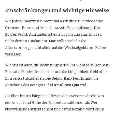
Einschränkungen und wichtige Hinweise
Wie jedes Finanzinstrument hat auch dieser Service seine
Grenzen. Er ersetzt keine bewusste Finanzplanung. Das
Sparen durch Aufrunden ist eine Ergänzung zum Budget,
nicht dessen Fundament. Man sollte sich für die
Altersvorsorge nicht allein auf das Wechselgeld vom Kaffee
verlassen.
Wichtig ist auch, die Bedingungen des Sparkontos zu kennen:
Zinssatz, Mindestlendedauer und die Möglichkeit, Geld ohne
Zinsverlust abzuheben. Die Belpur Bank beschränkt die
Abhebung des Betrags auf
einmal pro Quartal
.
Darüber hinaus hängt die Effizienz des Services direkt von
der Anzahl und Höhe der Kartentransaktionen ab. Wer
überwiegend Bargeld abhebt und damit bezahlt, wird kaum