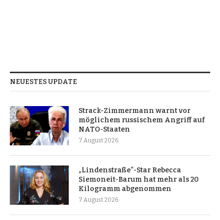
NEUESTES UPDATE
Strack-Zimmermann warnt vor
möglichem russischem Angriff auf
NATO-Staaten
7 August 2026
„Lindenstraße“-Star Rebecca
Siemoneit-Barum hat mehr als 20
Kilogramm abgenommen
7 August 2026