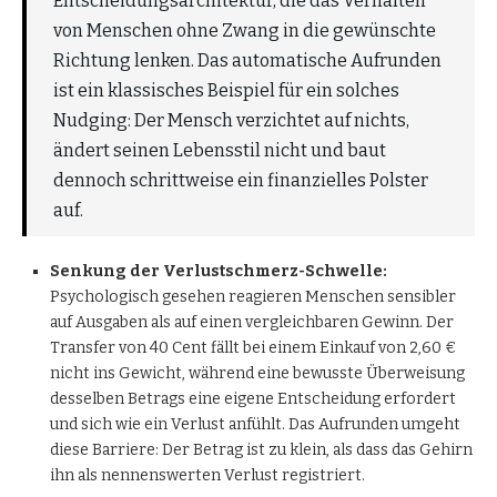
Entscheidungsarchitektur, die das Verhalten
von Menschen ohne Zwang in die gewünschte
Richtung lenken. Das automatische Aufrunden
ist ein klassisches Beispiel für ein solches
Nudging: Der Mensch verzichtet auf nichts,
ändert seinen Lebensstil nicht und baut
dennoch schrittweise ein finanzielles Polster
auf.
Senkung der Verlustschmerz-Schwelle:
Psychologisch gesehen reagieren Menschen sensibler
auf Ausgaben als auf einen vergleichbaren Gewinn. Der
Transfer von 40 Cent fällt bei einem Einkauf von 2,60 €
nicht ins Gewicht, während eine bewusste Überweisung
desselben Betrags eine eigene Entscheidung erfordert
und sich wie ein Verlust anfühlt. Das Aufrunden umgeht
diese Barriere: Der Betrag ist zu klein, als dass das Gehirn
ihn als nennenswerten Verlust registriert.