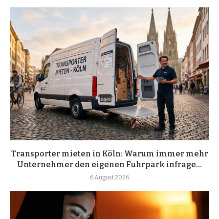
Transporter mieten in Köln: Warum immer mehr
Unternehmer den eigenen Fuhrpark infrage...
6 August 2026