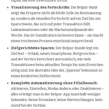
Signal, das eine Gewohnheit formt.
Visualisierung des Fortschritts:
Die Belpur-Bank
zeigt das Ersparte nicht als bloße Zeile im Kontoauszug
an, sondern als visuellen Fortschritt auf ein Ziel hin: ein
Sparschwein, das sich mit jeder Transaktion füllt,
Ladeanimationen oder die Wachstumsdynamik der
Woche. Das ist Gamification im besten Sinne – sie macht
einen trockenen Prozess emotional ansprechend.
Zielgerichtetes Sparen:
Der Belpur-Kunde legt ein
Ziel fest – Urlaub, neues Smartphone, Notgroschen –
und der Service berechnet automatisch, wie viele
Transaktionen beim aktuellen Tempo bis zum Erreichen
nötig sind. Die abstrakte Idee des „Sparens“ bekommt so
einen konkreten Zeithorizont.
Komplette Automatisierung ohne Filialbesuch:
Aktivieren, Einstellen, Modus ändern oder Deaktivieren –
alles erledigt man in der Belpur-App innerhalb weniger
Sekunden. Keine Formulare, keine Warteschlangen, kein
Anruf bei der Hotline.