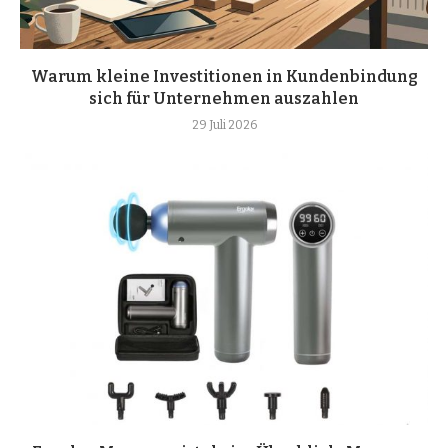
Warum kleine Investitionen in Kundenbindung
sich für Unternehmen auszahlen
29 Juli 2026