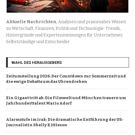
Aktuelle Nachrichten
, Analysen und praxisnahes Wissen
zu Wirtschaft, Finanzen, Politik und Technologie. Trends,
Hintergründe und Expertenmeinungen für Unternehmer,
Selbstständige und Entscheider
WAHL DES HERAUSGEBERS
Zeitumstellung 2026: Der Countdown zur Sommerzeit und
die ewige Debatte um das Uhrendrehen
Ein Gigant tritt ab: Die Filmwelt und München trauern um
Jahrhunderttalent Mario Adorf
Alarmstufe im Irak: Die dramatische Entführung der US-
Journalistin Shelly Kittleson