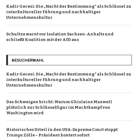
Kadir Gecesi: Die „Nacht der Bestimmung“ als Schlüssel zu
interkultureller Führung und nachhaltiger
Unternehmenskultur
Schultze warnt vor Isolation Sachsen-Anhalts und
schließt Koalition mit der AfD aus
BESUCHERWAHL
Kadir Gecesi: Die „Nacht der Bestimmung“ als Schlüssel zu
interkultureller Führung und nachhaltiger
Unternehmenskultur
Das Schweigen bricht: Warum Ghislaine Maxwell
plötzlich zur Schlüsselfigur im Machtkampf von
Washington wird
Historisches Urteil in den USA: Supreme Court stoppt
Trumps Zölle – Präsident kontert sofort