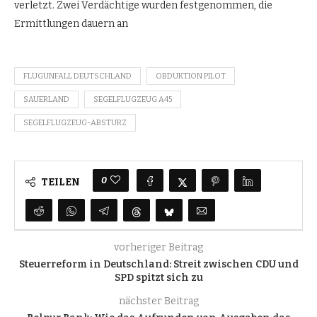
verletzt. Zwei Verdächtige wurden festgenommen, die
Ermittlungen dauern an
FLUGUNFALL DEUTSCHLAND
OBDUKTION PILOT
SAUERLAND
SEGELFLUGZEUG A45
SEGELFLUGZEUG-ABSTURZ
0
TEILEN
vorheriger Beitrag
Steuerreform in Deutschland: Streit zwischen CDU und
SPD spitzt sich zu
nächster Beitrag