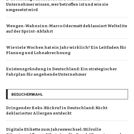
Unternehmer wissen, wer betroffen ist und wie sie
umgesetzt wird
Wengen-Wahnsinn: Marco Odermatt deklassiert Weltelite
auf der Sprint-Abfahrt
Wie viele Wochen hat ein Jahr wirklich? Ein Leitfaden für
Planung und Lohnabrechnung
Existenzgründung in Deutschland: Ein strategischer
Fahrplan für angehende Unternehmer
BESUCHERWAHL
Dringender Keks-Rückruf in Deutschland: Nicht
deklarierter Allergen entdeckt
Digitale Etikette zum Jahreswechsel: Stilvolle