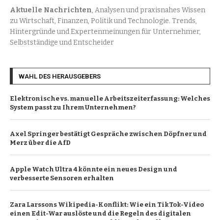
Aktuelle Nachrichten
, Analysen und praxisnahes Wissen
zu Wirtschaft, Finanzen, Politik und Technologie. Trends,
Hintergründe und Expertenmeinungen für Unternehmer,
Selbstständige und Entscheider
WAHL DES HERAUSGEBERS
Elektronische vs. manuelle Arbeitszeiterfassung: Welches
System passt zu Ihrem Unternehmen?
Axel Springer bestätigt Gespräche zwischen Döpfner und
Merz über die AfD
Apple Watch Ultra 4 könnte ein neues Design und
verbesserte Sensoren erhalten
Zara Larssons Wikipedia-Konflikt: Wie ein TikTok-Video
einen Edit-War auslöste und die Regeln des digitalen