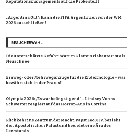
Reputationsmanagements auf die Probe stellt
„Argentina Out“: Kann die FIFA Argentinien von der WM
2026 ausschließen?
BESUCHERWAHL
Die unterschätzte Gefahr: Warum Glatteis riskanter ist als
Neuschnee
Einweg- oder Mehrweganzüge für die Endermologie – was
bewährt sich in der Praxis?
Olympia 2026: „Es war beängstigend“ – Lindsey Vonns
Schwester reagiert auf das Horror-Aus in Cortina
Rückkehr ins Zentrum der Macht: Papst Leo XIV. bezieht
den Apostolischen Palast und beendet eine Ära des
Leerstands