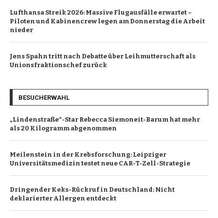
Lufthansa Streik 2026: Massive Flugausfälle erwartet –
Piloten und Kabinencrew legen am Donnerstag die Arbeit
nieder
Jens Spahn tritt nach Debatte über Leihmutterschaft als
Unionsfraktionschef zurück
BESUCHERWAHL
„Lindenstraße“-Star Rebecca Siemoneit-Barum hat mehr
als 20 Kilogramm abgenommen
Meilenstein in der Krebsforschung: Leipziger
Universitätsmedizin testet neue CAR-T-Zell-Strategie
Dringender Keks-Rückruf in Deutschland: Nicht
deklarierter Allergen entdeckt