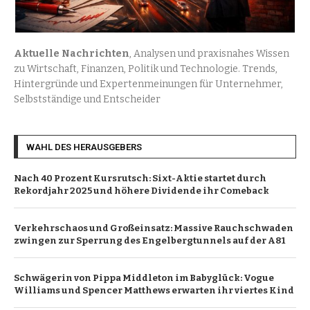
Aktuelle Nachrichten
, Analysen und praxisnahes Wissen
zu Wirtschaft, Finanzen, Politik und Technologie. Trends,
Hintergründe und Expertenmeinungen für Unternehmer,
Selbstständige und Entscheider
WAHL DES HERAUSGEBERS
Nach 40 Prozent Kursrutsch: Sixt-Aktie startet durch
Rekordjahr 2025 und höhere Dividende ihr Comeback
Verkehrschaos und Großeinsatz: Massive Rauchschwaden
zwingen zur Sperrung des Engelbergtunnels auf der A81
Schwägerin von Pippa Middleton im Babyglück: Vogue
Williams und Spencer Matthews erwarten ihr viertes Kind