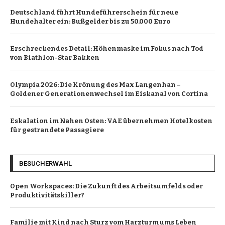
Deutschland führt Hundeführerschein für neue
Hundehalter ein: Bußgelder bis zu 50.000 Euro
Erschreckendes Detail: Höhenmaske im Fokus nach Tod
von Biathlon-Star Bakken
Olympia 2026: Die Krönung des Max Langenhan –
Goldener Generationenwechsel im Eiskanal von Cortina
Eskalation im Nahen Osten: VAE übernehmen Hotelkosten
für gestrandete Passagiere
BESUCHERWAHL
Open Workspaces: Die Zukunft des Arbeitsumfelds oder
Produktivitätskiller?
Familie mit Kind nach Sturz vom Harzturm ums Leben