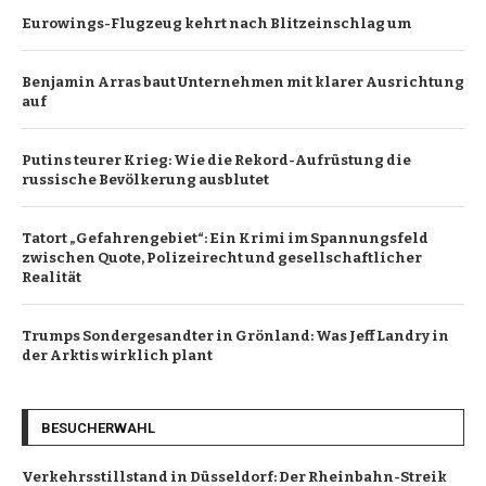
Eurowings-Flugzeug kehrt nach Blitzeinschlag um
Benjamin Arras baut Unternehmen mit klarer Ausrichtung
auf
Putins teurer Krieg: Wie die Rekord-Aufrüstung die
russische Bevölkerung ausblutet
Tatort „Gefahrengebiet“: Ein Krimi im Spannungsfeld
zwischen Quote, Polizeirecht und gesellschaftlicher
Realität
Trumps Sondergesandter in Grönland: Was Jeff Landry in
der Arktis wirklich plant
BESUCHERWAHL
Verkehrsstillstand in Düsseldorf: Der Rheinbahn-Streik