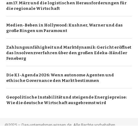
am 17. März und die logistischen Herausforderungen für
die regionale Wirtschaft
Medien-Beben in Hollywood: Kushner, Warner und das
große Ringen um Paramount
Zahlungsunfähigkeit und Marktdynamik: Gericht eröffnet
das Insolvenzverfahren über den großen Edeka-Händler
Feneberg
Die KI-Agenda 2026: Wenn autonome Agenten und
ethische Governance den Markt bestimmen
Geopolitische Instabilität und steigende Energiepreise:
Wie die deutsche Wirtschaft ausgebremst wird
@2025 – Das-unternehmer-wissen.de. Alle Rechte vorbehalten.