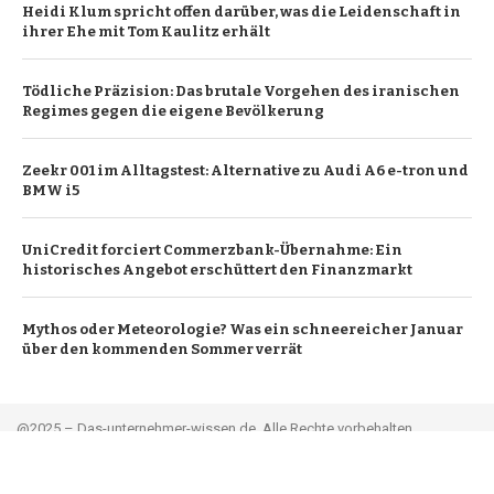
Heidi Klum spricht offen darüber, was die Leidenschaft in
ihrer Ehe mit Tom Kaulitz erhält
Tödliche Präzision: Das brutale Vorgehen des iranischen
Regimes gegen die eigene Bevölkerung
Zeekr 001 im Alltagstest: Alternative zu Audi A6 e-tron und
BMW i5
UniCredit forciert Commerzbank-Übernahme: Ein
historisches Angebot erschüttert den Finanzmarkt
Mythos oder Meteorologie? Was ein schneereicher Januar
über den kommenden Sommer verrät
@2025 – Das-unternehmer-wissen.de. Alle Rechte vorbehalten.
Leitartikel
Über uns
Werbung
Kontakt