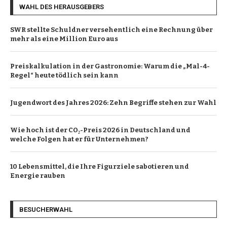
WAHL DES HERAUSGEBERS
SWR stellte Schuldner versehentlich eine Rechnung über
mehr als eine Million Euro aus
Preiskalkulation in der Gastronomie: Warum die „Mal-4-
Regel“ heute tödlich sein kann
Jugendwort des Jahres 2026: Zehn Begriffe stehen zur Wahl
Wie hoch ist der CO₂-Preis 2026 in Deutschland und
welche Folgen hat er für Unternehmen?
10 Lebensmittel, die Ihre Figurziele sabotieren und
Energie rauben
BESUCHERWAHL