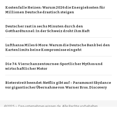
Kostenfalle Heizen: Warum 2026 die Energiekosten für
Millionen Deutsche drastisch steigen
Deutscher rast in sechs Minuten durch den
Gotthardtunnel: In der Schweiz droht ihm Haft
Lufthansa Miles & More: Warum die Deutsche Bank bei den
Kartenlimits keine Kompromisse eingeht
Die 74. Vierschanzentournee: Sportlicher Mythos und
wirtschaftlicher Motor
Bieterstreit beendet: Netflix gibt auf – Paramount Skydance
vor gigantischer Übernahme von Warner Bros. Discovery
@2025 – Das-unternehmer-wissen.de. Alle Rechte vorbehalten.