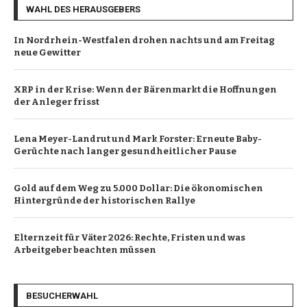
WAHL DES HERAUSGEBERS
In Nordrhein-Westfalen drohen nachts und am Freitag
neue Gewitter
XRP in der Krise: Wenn der Bärenmarkt die Hoffnungen
der Anleger frisst
Lena Meyer-Landrut und Mark Forster: Erneute Baby-
Gerüchte nach langer gesundheitlicher Pause
Gold auf dem Weg zu 5.000 Dollar: Die ökonomischen
Hintergründe der historischen Rallye
Elternzeit für Väter 2026: Rechte, Fristen und was
Arbeitgeber beachten müssen
BESUCHERWAHL