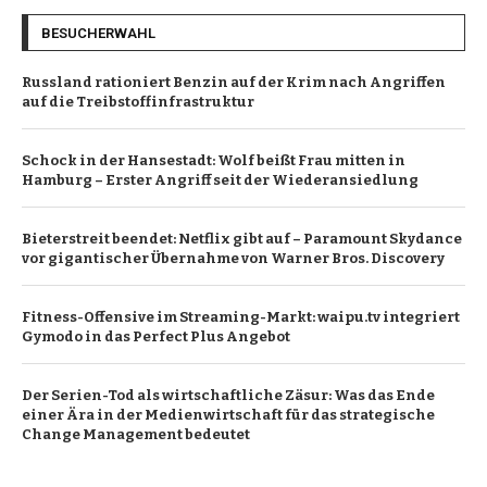
BESUCHERWAHL
Russland rationiert Benzin auf der Krim nach Angriffen
auf die Treibstoffinfrastruktur
Schock in der Hansestadt: Wolf beißt Frau mitten in
Hamburg – Erster Angriff seit der Wiederansiedlung
Bieterstreit beendet: Netflix gibt auf – Paramount Skydance
vor gigantischer Übernahme von Warner Bros. Discovery
Fitness-Offensive im Streaming-Markt: waipu.tv integriert
Gymodo in das Perfect Plus Angebot
Der Serien-Tod als wirtschaftliche Zäsur: Was das Ende
einer Ära in der Medienwirtschaft für das strategische
Change Management bedeutet