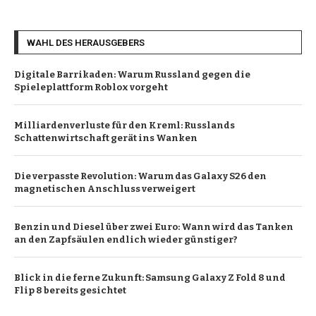
WAHL DES HERAUSGEBERS
Digitale Barrikaden: Warum Russland gegen die
Spieleplattform Roblox vorgeht
Milliardenverluste für den Kreml: Russlands
Schattenwirtschaft gerät ins Wanken
Die verpasste Revolution: Warum das Galaxy S26 den
magnetischen Anschluss verweigert
Benzin und Diesel über zwei Euro: Wann wird das Tanken
an den Zapfsäulen endlich wieder günstiger?
Blick in die ferne Zukunft: Samsung Galaxy Z Fold 8 und
Flip 8 bereits gesichtet