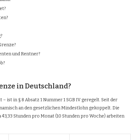
et?
ten?
g?
-Grenze?
denten und Rentner?
ob?
renze in Deutschland?
 – ist in § 8 Absatz 1 Nummer 1 SGB IV geregelt. Seit der
namisch an den gesetzlichen Mindestlohn gekoppelt. Die
wa 43,33 Stunden pro Monat (10 Stunden pro Woche) arbeiten