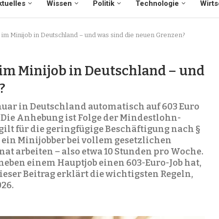
tuelles
Wissen
Politik
Technologie
Wirts
 im Minijob in Deutschland – und was sind die neuen Grenzen?
 im Minijob in Deutschland – und
?
anuar in Deutschland automatisch auf 603 Euro
. Die Anhebung ist Folge der Mindestlohn-
gilt für die geringfügige Beschäftigung nach §
ein Minijobber bei vollem gesetzlichen
at arbeiten – also etwa 10 Stunden pro Woche.
neben einem Hauptjob einen 603-Euro-Job hat,
eser Beitrag erklärt die wichtigsten Regeln,
26.