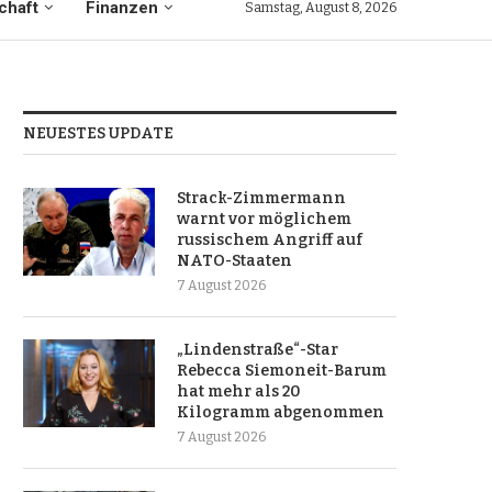
chaft
Finanzen
Samstag, August 8, 2026
NEUESTES UPDATE
Strack-Zimmermann
warnt vor möglichem
russischem Angriff auf
NATO-Staaten
7 August 2026
„Lindenstraße“-Star
Rebecca Siemoneit-Barum
hat mehr als 20
Kilogramm abgenommen
7 August 2026