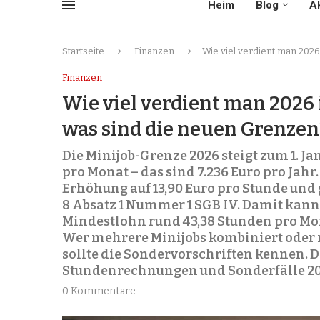
Heim
Blog
Ak
Startseite
Finanzen
Wie viel verdient man 2026
Finanzen
Wie viel verdient man 2026
was sind die neuen Grenzen
Die Minijob-Grenze 2026 steigt zum 1. J
pro Monat – das sind 7.236 Euro pro Jahr
Erhöhung auf 13,90 Euro pro Stunde und 
8 Absatz 1 Nummer 1 SGB IV. Damit kann 
Mindestlohn rund 43,38 Stunden pro Mon
Wer mehrere Minijobs kombiniert oder 
sollte die Sondervorschriften kennen. Di
Stundenrechnungen und Sonderfälle 20
0 Kommentare