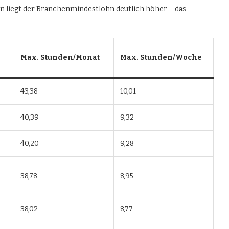
en liegt der Branchenmindestlohn deutlich höher – das
Max. Stunden/Monat
Max. Stunden/Woche
43,38
10,01
40,39
9,32
40,20
9,28
38,78
8,95
38,02
8,77