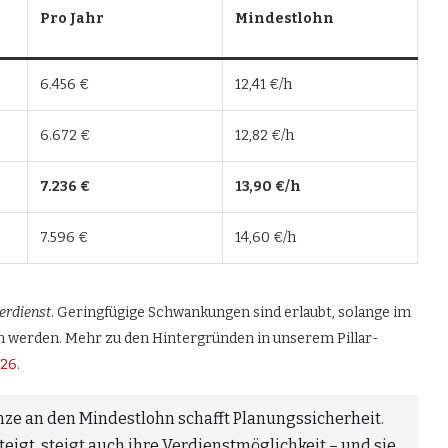
Pro Jahr
Mindestlohn
6.456 €
12,41 €/h
6.672 €
12,82 €/h
7.236 €
13,90 €/h
7.596 €
14,60 €/h
erdienst
. Geringfügige Schwankungen sind erlaubt, solange im
en werden. Mehr zu den Hintergründen in unserem Pillar-
026
.
ze an den Mindestlohn schafft Planungssicherheit.
eigt, steigt auch ihre Verdienstmöglichkeit – und sie