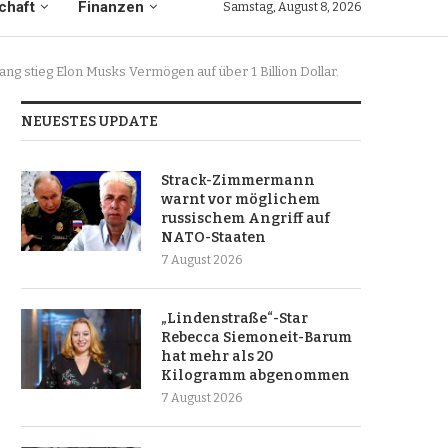
chaft
Finanzen
Samstag, August 8, 2026
g stieg Elon Musks Vermögen auf über 1 Billion Dollar.
NEUESTES UPDATE
Strack-Zimmermann
warnt vor möglichem
russischem Angriff auf
NATO-Staaten
7 August 2026
„Lindenstraße“-Star
Rebecca Siemoneit-Barum
hat mehr als 20
Kilogramm abgenommen
7 August 2026