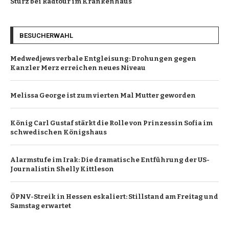
Sturz bei Radtour im Krankenhaus
BESUCHERWAHL
Medwedjews verbale Entgleisung: Drohungen gegen
Kanzler Merz erreichen neues Niveau
Melissa George ist zum vierten Mal Mutter geworden
König Carl Gustaf stärkt die Rolle von Prinzessin Sofia im
schwedischen Königshaus
Alarmstufe im Irak: Die dramatische Entführung der US-
Journalistin Shelly Kittleson
ÖPNV-Streik in Hessen eskaliert: Stillstand am Freitag und
Samstag erwartet