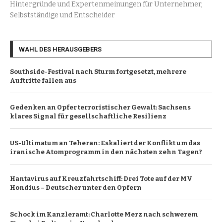
Hintergründe und Expertenmeinungen für Unternehmer,
Selbstständige und Entscheider
WAHL DES HERAUSGEBERS
Southside-Festival nach Sturm fortgesetzt, mehrere
Auftritte fallen aus
Gedenken an Opfer terroristischer Gewalt: Sachsens
klares Signal für gesellschaftliche Resilienz
US-Ultimatum an Teheran: Eskaliert der Konflikt um das
iranische Atomprogramm in den nächsten zehn Tagen?
Hantavirus auf Kreuzfahrtschiff: Drei Tote auf der MV
Hondius – Deutscher unter den Opfern
Schock im Kanzleramt: Charlotte Merz nach schwerem