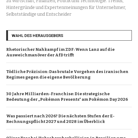
zu Wirtschaft, Finanzen, Politik und Technologie. Trends,
Hintergründe und Expertenmeinungen für Unternehmer,
Selbstständige und Entscheider
WAHL DES HERAUSGEBERS
Rhetorischer Nahkampf im ZDF: Wenn Lanz auf die
Ausweichmanöver der AfD trifft
Tödliche Präzision: Das brutale Vorgehen des iranischen
Regimes gegen die eigene Bevölkerung
30 Jahre Milliarden-Franchise: Die strategische
Bedeutung der „Pokémon Presents“ am Pokémon Day 2026
Was passiert nach 2026? Die nächsten Stufen der E-
Rechnungspflicht 2027 und 2028 im Überblick