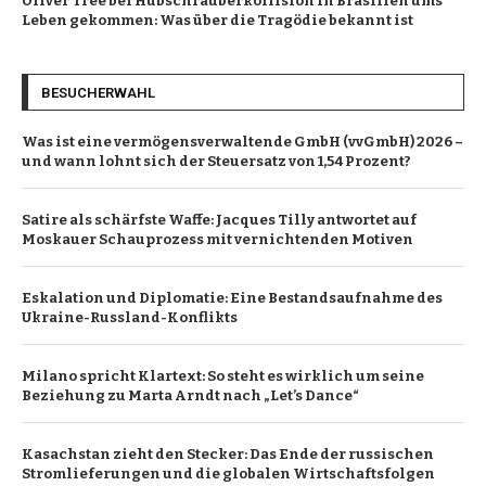
Oliver Tree bei Hubschrauberkollision in Brasilien ums
Leben gekommen: Was über die Tragödie bekannt ist
BESUCHERWAHL
Was ist eine vermögensverwaltende GmbH (vvGmbH) 2026 –
und wann lohnt sich der Steuersatz von 1,54 Prozent?
Satire als schärfste Waffe: Jacques Tilly antwortet auf
Moskauer Schauprozess mit vernichtenden Motiven
Eskalation und Diplomatie: Eine Bestandsaufnahme des
Ukraine-Russland-Konflikts
Milano spricht Klartext: So steht es wirklich um seine
Beziehung zu Marta Arndt nach „Let’s Dance“
Kasachstan zieht den Stecker: Das Ende der russischen
Stromlieferungen und die globalen Wirtschaftsfolgen