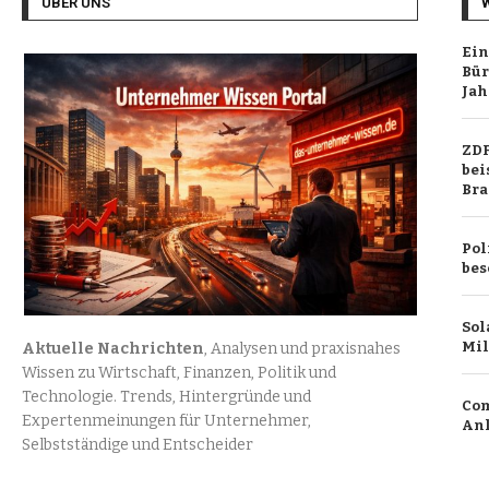
ÜBER UNS
Ein
Bür
Jah
ZDF
bei
Br
Pol
bes
Sol
Mil
Aktuelle Nachrichten
, Analysen und praxisnahes
Wissen zu Wirtschaft, Finanzen, Politik und
Technologie. Trends, Hintergründe und
Com
Expertenmeinungen für Unternehmer,
Anl
Selbstständige und Entscheider