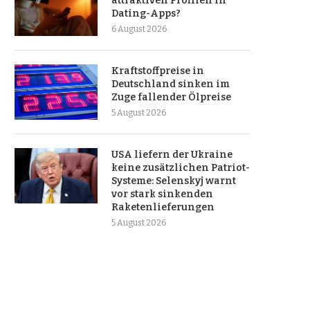
attraktiven Profilen in
Dating-Apps?
6 August 2026
Kraftstoffpreise in
Deutschland sinken im
Zuge fallender Ölpreise
5 August 2026
USA liefern der Ukraine
keine zusätzlichen Patriot-
Systeme: Selenskyj warnt
vor stark sinkenden
Raketenlieferungen
5 August 2026