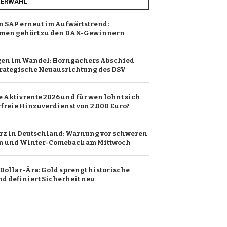
HERWAHL
n SAP erneut im Aufwärtstrend:
men gehört zu den DAX-Gewinnern
gen im Wandel: Horngachers Abschied
trategische Neuausrichtung des DSV
e Aktivrente 2026 und für wen lohnt sich
rfreie Hinzuverdienst von 2.000 Euro?
rz in Deutschland: Warnung vor schweren
n und Winter-Comeback am Mittwoch
-Dollar-Ära: Gold sprengt historische
nd definiert Sicherheit neu