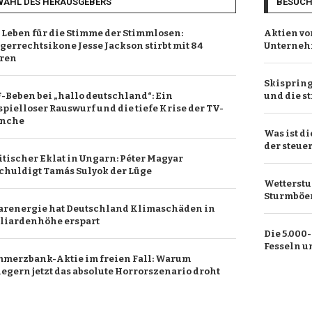
WAHL DES HERAUSGEBERS
BESUC
 Leben für die Stimme der Stimmlosen:
Aktien vo
gerrechtsikone Jesse Jackson stirbt mit 84
Unterneh
ren
Skisprin
-Beben bei „hallo deutschland“: Ein
und die s
spielloser Rauswurf und die tiefe Krise der TV-
anche
Was ist di
der steue
itischer Eklat in Ungarn: Péter Magyar
chuldigt Tamás Sulyok der Lüge
Wetterstu
Sturmböe
arenergie hat Deutschland Klimaschäden in
liardenhöhe erspart
Die 5.000
Fesseln u
merzbank-Aktie im freien Fall: Warum
egern jetzt das absolute Horrorszenario droht