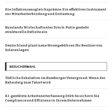
Die Inflationsausgleichsprämie: Ein effektives Instrument
zur Mitarbeiterbindung und Entlastung
Russlands Wirtschaft unter Druck: Putin gesteht
strukturelle Defizite ein
Deutschland plant neue Stromgebühren für Besitzer von
Solaranlagen
BESUCHERWAHL
Tödliche Eskalation im Hamburger Untergrund: Wenn der
Bahnsteig zum Tatort wird
KI-gestützte Arbeitszeiterfassung 2026: So sichern Sie
Compliance und Effizienz in Ihrem Unternehmen