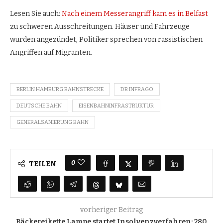
Lesen Sie auch:
Nach einem Messerangriff kam es in Belfast
zu schweren Ausschreitungen. Häuser und Fahrzeuge
wurden angezündet, Politiker sprechen von rassistischen
Angriffen auf Migranten.
BERLIN HAMBURG BAHNSTRECKE
DB INFRAGO
DEUTSCHE BAHN
EISENBAHNINFRASTRUKTUR
GENERALSANIERUNG BAHN
0
TEILEN
vorheriger Beitrag
Bäckereikette Lampe startet Insolvenzverfahren: 280