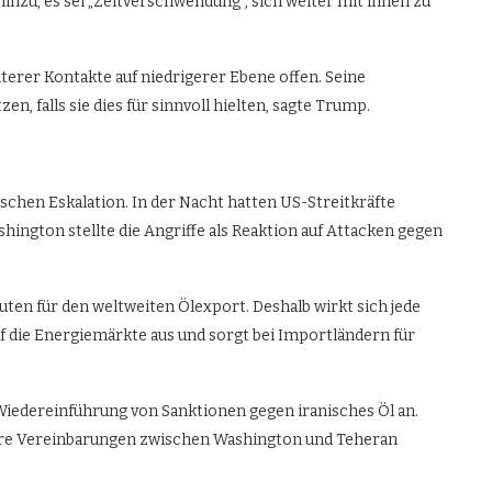
nzu, es sei „Zeitverschwendung“, sich weiter mit ihnen zu
iterer Kontakte auf niedrigerer Ebene offen. Seine
, falls sie dies für sinnvoll hielten, sagte Trump.
chen Eskalation. In der Nacht hatten US-Streitkräfte
hington stellte die Angriffe als Reaktion auf Attacken gegen
uten für den weltweiten Ölexport. Deshalb wirkt sich jede
uf die Energiemärkte aus und sorgt bei Importländern für
iedereinführung von Sanktionen gegen iranisches Öl an.
frühere Vereinbarungen zwischen Washington und Teheran