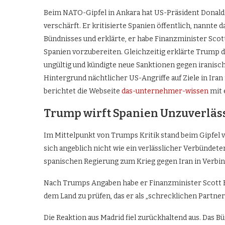
Beim NATO-Gipfel in Ankara hat US-Präsident Donald 
verschärft. Er kritisierte Spanien öffentlich, nannte 
Bündnisses und erklärte, er habe Finanzminister Scot
Spanien vorzubereiten. Gleichzeitig erklärte Trump d
ungültig und kündigte neue Sanktionen gegen iranisch
Hintergrund nächtlicher US-Angriffe auf Ziele in Ira
berichtet die Webseite
das-unternehmer-wissen
mit 
Trump wirft Spanien Unzuverläss
Im Mittelpunkt von Trumps Kritik stand beim Gipfel v
sich angeblich nicht wie ein verlässlicher Verbündete
spanischen Regierung zum Krieg gegen Iran in Verbi
Nach Trumps Angaben habe er Finanzminister Scott Be
dem Land zu prüfen, das er als „schrecklichen Partner
Die Reaktion aus Madrid fiel zurückhaltend aus. Das 