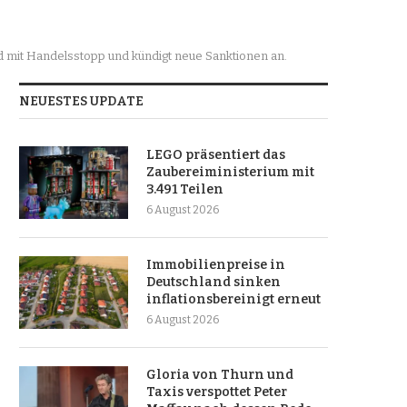
d mit Handelsstopp und kündigt neue Sanktionen an.
NEUESTES UPDATE
LEGO präsentiert das
Zaubereiministerium mit
3.491 Teilen
6 August 2026
Immobilienpreise in
Deutschland sinken
inflationsbereinigt erneut
6 August 2026
Gloria von Thurn und
Taxis verspottet Peter