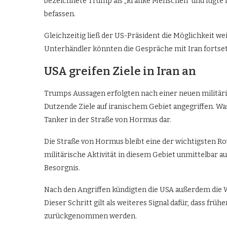
bezeichnete Trump als „kranke Menschen“ und fügte hi
befassen.
Gleichzeitig ließ der US-Präsident die Möglichkeit we
Unterhändler könnten die Gespräche mit Iran fortsetzen
USA greifen Ziele in Iran an
Trumps Aussagen erfolgten nach einer neuen militäris
Dutzende Ziele auf iranischem Gebiet angegriffen. Was
Tanker in der Straße von Hormus dar.
Die Straße von Hormus bleibt eine der wichtigsten Ro
militärische Aktivität in diesem Gebiet unmittelbar a
Besorgnis.
Nach den Angriffen kündigten die USA außerdem die W
Dieser Schritt gilt als weiteres Signal dafür, dass 
zurückgenommen werden.