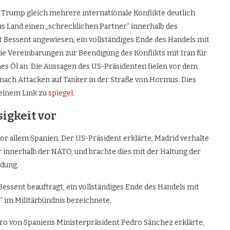
Trump gleich mehrere internationale Konflikte deutlich
das Land einen „schrecklichen Partner“ innerhalb des
t Bessent angewiesen, ein vollständiges Ende des Handels mit
ie Vereinbarungen zur Beendigung des Konflikts mit Iran für
es Öl an. Die Aussagen des US-Präsidenten fielen vor dem
n nach Attacken auf Tanker in der Straße von Hormus. Dies
einem Link zu
spiegel.
igkeit vor
or allem Spanien. Der US-Präsident erklärte, Madrid verhalte
r innerhalb der NATO, und brachte dies mit der Haltung der
ndung.
ssent beauftragt, ein vollständiges Ende des Handels mit
“ im Militärbündnis bezeichnete.
Büro von Spaniens Ministerpräsident Pedro Sánchez erklärte,