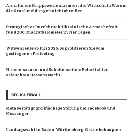
Anhaltende Grippewelle alarmiert die Wirtschaft: Warum
die Krankmeldungen nicht abreißen
Strategischer Durchbruch: Ukrainische Armee befreit
rund 200 Quadratkilometer in vier Tagen
Witwenrente ab Juli 2026: So profitieren Sie vom
gestiegenen Freibetrag
Himmelszauber und Schattenseiten: Polarlichter
erleuchten Hessens Nacht
BESUCHERWAHL
Meta bestätigt großflächige Störung bei Facebook und
Messenger
Landtagswahl in Baden-Württemberg: Grüne behaupten