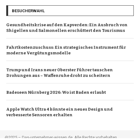
BESUCHERWAHL
Gesundheitskrise auf den Kapverden: Ein Ausbruch von
Shigellen und Salmonellen erschüttert den Tourismus
Fahrtkostenzuschuss: Ein strategisches Instrument für
moderne Vergütungsmodelle
Trump und Irans neuer Oberster Führer tauschen
Drohungen aus – Waffenruhe droht zu scheitern
Badeseen Nürnberg 2026: Wo ist Baden erlaubt
Apple Watch Ultra 4 könnte ein neues Design und
verbesserte Sensoren erhalten
@2025 – Das-unternehmer-wissen.de. Alle Rechte vorbehalten.