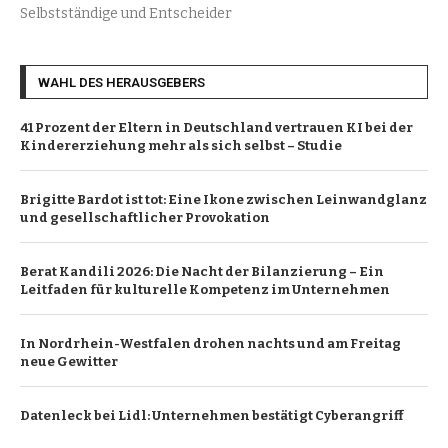
Selbstständige und Entscheider
WAHL DES HERAUSGEBERS
41 Prozent der Eltern in Deutschland vertrauen KI bei der
Kindererziehung mehr als sich selbst – Studie
Brigitte Bardot ist tot: Eine Ikone zwischen Leinwandglanz
und gesellschaftlicher Provokation
Berat Kandili 2026: Die Nacht der Bilanzierung – Ein
Leitfaden für kulturelle Kompetenz im Unternehmen
In Nordrhein-Westfalen drohen nachts und am Freitag
neue Gewitter
Datenleck bei Lidl: Unternehmen bestätigt Cyberangriff