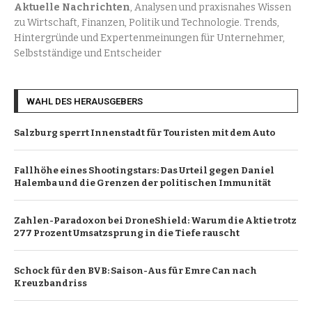
Aktuelle Nachrichten
, Analysen und praxisnahes Wissen
zu Wirtschaft, Finanzen, Politik und Technologie. Trends,
Hintergründe und Expertenmeinungen für Unternehmer,
Selbstständige und Entscheider
WAHL DES HERAUSGEBERS
Salzburg sperrt Innenstadt für Touristen mit dem Auto
Fallhöhe eines Shootingstars: Das Urteil gegen Daniel
Halemba und die Grenzen der politischen Immunität
Zahlen-Paradoxon bei DroneShield: Warum die Aktie trotz
277 Prozent Umsatzsprung in die Tiefe rauscht
Schock für den BVB: Saison-Aus für Emre Can nach
Kreuzbandriss