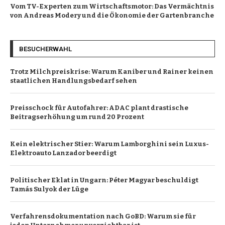
Vom TV-Experten zum Wirtschaftsmotor: Das Vermächtnis
von Andreas Modery und die Ökonomie der Gartenbranche
BESUCHERWAHL
Trotz Milchpreiskrise: Warum Kaniber und Rainer keinen
staatlichen Handlungsbedarf sehen
Preisschock für Autofahrer: ADAC plant drastische
Beitragserhöhung um rund 20 Prozent
Kein elektrischer Stier: Warum Lamborghini sein Luxus-
Elektroauto Lanzador beerdigt
Politischer Eklat in Ungarn: Péter Magyar beschuldigt
Tamás Sulyok der Lüge
Verfahrensdokumentation nach GoBD: Warum sie für