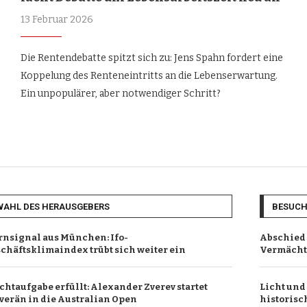
13 Februar 2026
Die Rentendebatte spitzt sich zu: Jens Spahn fordert eine
Koppelung des Renteneintritts an die Lebenserwartung.
Ein unpopulärer, aber notwendiger Schritt?
WAHL DES HERAUSGEBERS
BESUC
nsignal aus München: Ifo-
Abschied 
chäftsklimaindex trübt sich weiter ein
Vermächtn
ichtaufgabe erfüllt: Alexander Zverev startet
Licht und
verän in die Australian Open
historisc