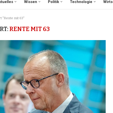
tuelles
Wissen
Politik
Technologie
Wirts
t "Rente mit 63"
RT:
RENTE MIT 63