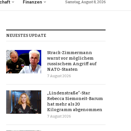
chaft
Finanzen
Samstag, August 8, 2026
NEUESTES UPDATE
Strack-Zimmermann
warnt vor möglichem
russischem Angriff auf
NATO-Staaten
7 August 2026
„Lindenstraße“-Star
Rebecca Siemoneit-Barum
hat mehr als 20
Kilogramm abgenommen
7 August 2026