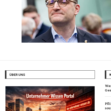
ÜBER UNS
War
Ges
Pfl
sou