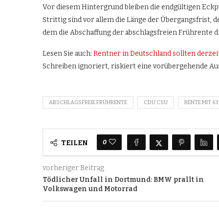
Vor diesem Hintergrund bleiben die endgültigen Eck
Strittig sind vor allem die Länge der Übergangsfrist, 
dem die Abschaffung der abschlagsfreien Frührente di
Lesen Sie auch:
Rentner in Deutschland sollten derzei
Schreiben ignoriert, riskiert eine vorübergehende A
ABSCHLAGSFREIE FRÜHRENTE
CDU CSU
RENTE MIT 63
0
TEILEN
vorheriger Beitrag
Tödlicher Unfall in Dortmund: BMW prallt in
Volkswagen und Motorrad