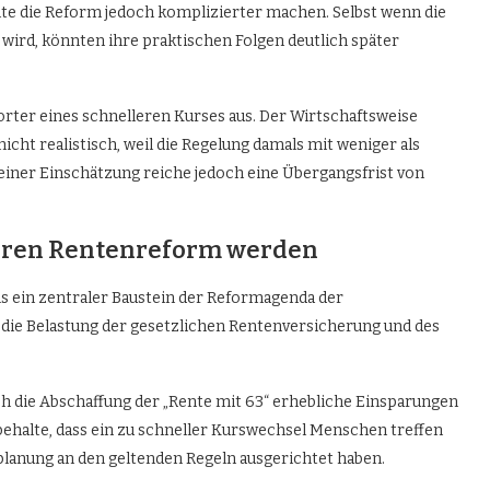
te die Reform jedoch komplizierter machen. Selbst wenn die
 wird, könnten ihre praktischen Folgen deutlich später
ter eines schnelleren Kurses aus. Der Wirtschaftsweise
icht realistisch, weil die Regelung damals mit weniger als
einer Einschätzung reiche jedoch eine Übergangsfrist von
ßeren Rentenreform werden
s ein zentraler Baustein der Reformagenda der
 die Belastung der gesetzlichen Rentenversicherung und des
 die Abschaffung der „Rente mit 63“ erhebliche Einsparungen
behalte, dass ein zu schneller Kurswechsel Menschen treffen
planung an den geltenden Regeln ausgerichtet haben.