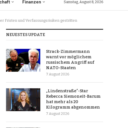
chaft
Finanzen
Samstag, August 8, 2026
er Fristen und Verfassungsrisiken gestritten
NEUESTES UPDATE
Strack-Zimmermann
warnt vor möglichem
russischem Angriff auf
NATO-Staaten
7 August 2026
„Lindenstraße“-Star
Rebecca Siemoneit-Barum
hat mehr als 20
Kilogramm abgenommen
7 August 2026