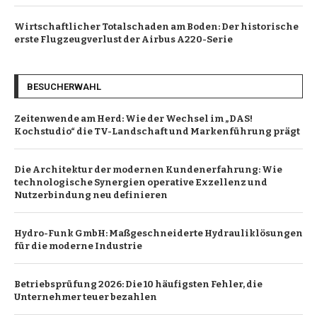
Wirtschaftlicher Totalschaden am Boden: Der historische
erste Flugzeugverlust der Airbus A220-Serie
BESUCHERWAHL
Zeitenwende am Herd: Wie der Wechsel im „DAS!
Kochstudio“ die TV-Landschaft und Markenführung prägt
Die Architektur der modernen Kundenerfahrung: Wie
technologische Synergien operative Exzellenz und
Nutzerbindung neu definieren
Hydro-Funk GmbH: Maßgeschneiderte Hydrauliklösungen
für die moderne Industrie
Betriebsprüfung 2026: Die 10 häufigsten Fehler, die
Unternehmer teuer bezahlen