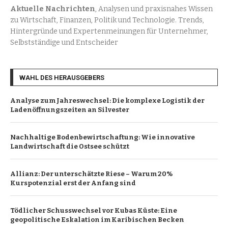
Aktuelle Nachrichten
, Analysen und praxisnahes Wissen
zu Wirtschaft, Finanzen, Politik und Technologie. Trends,
Hintergründe und Expertenmeinungen für Unternehmer,
Selbstständige und Entscheider
WAHL DES HERAUSGEBERS
Analyse zum Jahreswechsel: Die komplexe Logistik der
Ladenöffnungszeiten an Silvester
Nachhaltige Bodenbewirtschaftung: Wie innovative
Landwirtschaft die Ostsee schützt
Allianz: Der unterschätzte Riese – Warum 20%
Kurspotenzial erst der Anfang sind
Tödlicher Schusswechsel vor Kubas Küste: Eine
geopolitische Eskalation im Karibischen Becken