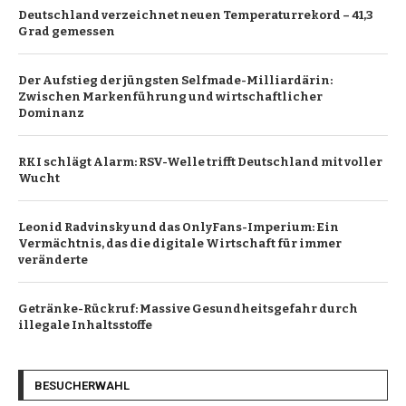
Deutschland verzeichnet neuen Temperaturrekord – 41,3
Grad gemessen
Der Aufstieg der jüngsten Selfmade-Milliardärin:
Zwischen Markenführung und wirtschaftlicher
Dominanz
RKI schlägt Alarm: RSV-Welle trifft Deutschland mit voller
Wucht
Leonid Radvinsky und das OnlyFans-Imperium: Ein
Vermächtnis, das die digitale Wirtschaft für immer
veränderte
Getränke-Rückruf: Massive Gesundheitsgefahr durch
illegale Inhaltsstoffe
BESUCHERWAHL