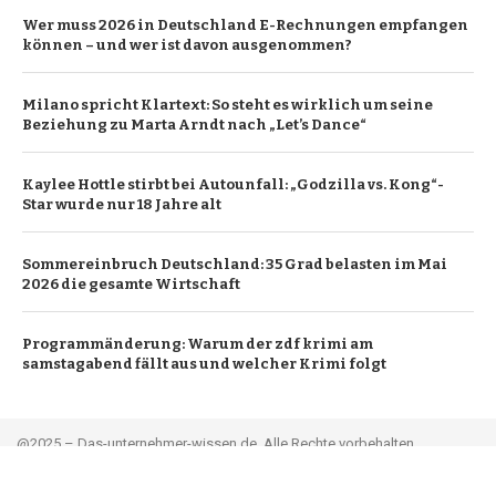
Wer muss 2026 in Deutschland E-Rechnungen empfangen
können – und wer ist davon ausgenommen?
Milano spricht Klartext: So steht es wirklich um seine
Beziehung zu Marta Arndt nach „Let’s Dance“
Kaylee Hottle stirbt bei Autounfall: „Godzilla vs. Kong“-
Star wurde nur 18 Jahre alt
Sommereinbruch Deutschland: 35 Grad belasten im Mai
2026 die gesamte Wirtschaft
Programmänderung: Warum der zdf krimi am
samstagabend fällt aus und welcher Krimi folgt
@2025 – Das-unternehmer-wissen.de. Alle Rechte vorbehalten.
Leitartikel
Über uns
Werbung
Kontakt