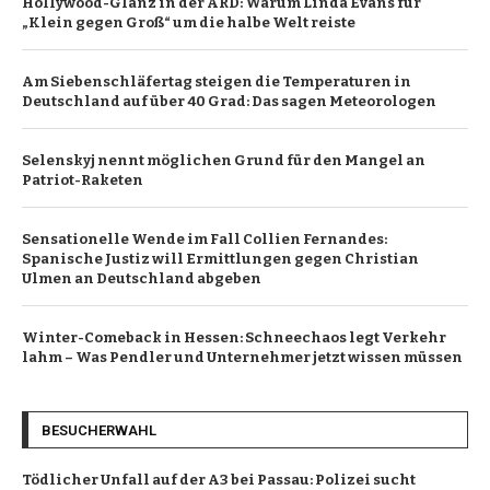
Hollywood-Glanz in der ARD: Warum Linda Evans für
„Klein gegen Groß“ um die halbe Welt reiste
Am Siebenschläfertag steigen die Temperaturen in
Deutschland auf über 40 Grad: Das sagen Meteorologen
Selenskyj nennt möglichen Grund für den Mangel an
Patriot-Raketen
Sensationelle Wende im Fall Collien Fernandes:
Spanische Justiz will Ermittlungen gegen Christian
Ulmen an Deutschland abgeben
Winter-Comeback in Hessen: Schneechaos legt Verkehr
lahm – Was Pendler und Unternehmer jetzt wissen müssen
BESUCHERWAHL
Tödlicher Unfall auf der A3 bei Passau: Polizei sucht