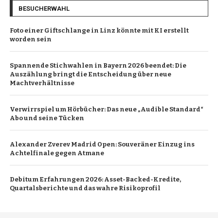
BESUCHERWAHL
Foto einer Giftschlange in Linz könnte mit KI erstellt
worden sein
Spannende Stichwahlen in Bayern 2026 beendet: Die
Auszählung bringt die Entscheidung über neue
Machtverhältnisse
Verwirrspiel um Hörbücher: Das neue „Audible Standard“
Abo und seine Tücken
Alexander Zverev Madrid Open: Souveräner Einzug ins
Achtelfinale gegen Atmane
Debitum Erfahrungen 2026: Asset-Backed-Kredite,
Quartalsberichte und das wahre Risikoprofil