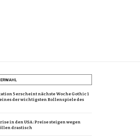
HERWAHL
tation 5 erscheint nächste Woche Gothic 1
eines der wichtigsten Rollenspiele des
ise in den USA: Preise steigen wegen
llen drastisch