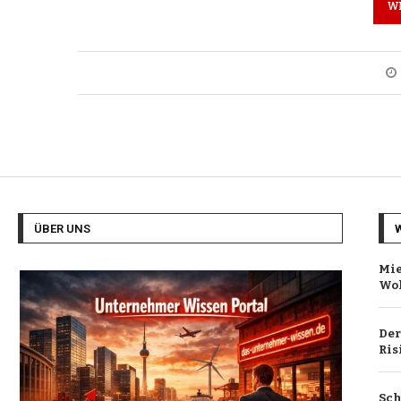
W
ÜBER UNS
Mie
Wo
Der
Ris
Sch