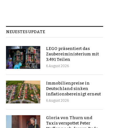
NEUESTES UPDATE
LEGO präsentiert das
Zaubereiministerium mit
3.491 Teilen
6 August 2026
Immobilienpreise in
Deutschland sinken
inflationsbereinigt erneut
6 August 2026
Gloria von Thurn und
Taxis verspottet Peter