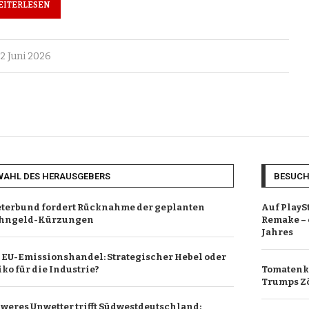
EITERLESEN
2 Juni 2026
WAHL DES HERAUSGEBERS
BESUC
terbund fordert Rücknahme der geplanten
Auf PlayS
hngeld-Kürzungen
Remake – 
Jahres
 EU-Emissionshandel: Strategischer Hebel oder
iko für die Industrie?
Tomatenkr
Trumps Zö
weres Unwetter trifft Südwestdeutschland: