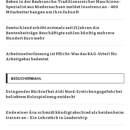
Beben in der Baubranche: Traditionsreicher Maschinen-
Spezialist aus Niedersachsen meldet Insolvenz an – 400
Mitarbeiter bangen um ihre Zukunft
Deutschland erhöht erstmals seit 21 Jahren die
Rentenbeiträge: Beschäftigte zahlen künftig mehrere
Hundert Euro mehr
Arbeitszeiterfassung ist Pflicht: Was das BAG-Urteil für
Arbeitgeber bedeutet
BESUCHERWAHL
Dringender Rückruf bei Aldi Nord: Erstickungsgefahr bei
beliebtem Holzspielzeug entdeckt
Ende einer Ära: schmidt kündigt abschied als heidenheim
trainer an – Ein Lehrstück in Leadership