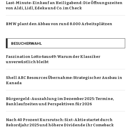
Last-Minute-Einkauf an Heiligabend: Die Öffnungszeiten
von Aldi, Lidl, Edeka und Co. im Check
BMW plant den Abbau von rund 8.000 Arbeitsplätzen
BESUCHERWAHL
Faszination Lotto 6aus49: Warum der Klassiker
unverwüstlich bleibt
Shell ARC Resources Übernahme: Strategischer Ausbau in
Kanada
Bürgergeld-Auszahlung im Dezember 2025: Termine,
Banklaufzeiten und Perspektiven für 2026
Nach 40 Prozent Kursrutsch: Sixt-Aktie startet durch
Rekordjahr 2025 und höhere Dividende ihr Comeback