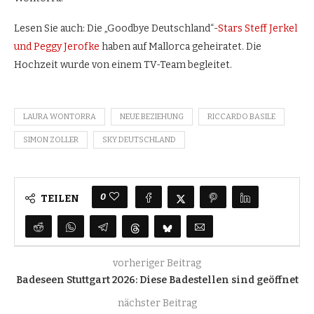
Lesen Sie auch: Die „Goodbye Deutschland“-
Stars Steff Jerkel
und Peggy Jerofke
haben auf Mallorca geheiratet. Die
Hochzeit wurde von einem TV-Team begleitet.
LAURA WONTORRA
NEUE BEZIEHUNG
RICCARDO BASILE
SIMON ZOLLER
SKY DEUTSCHLAND
0
TEILEN
vorheriger Beitrag
Badeseen Stuttgart 2026: Diese Badestellen sind geöffnet
nächster Beitrag