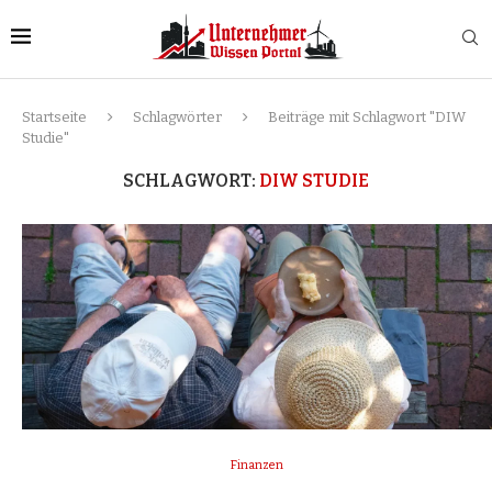
Startseite
Schlagwörter
Beiträge mit Schlagwort "DIW
Studie"
SCHLAGWORT:
DIW STUDIE
Finanzen