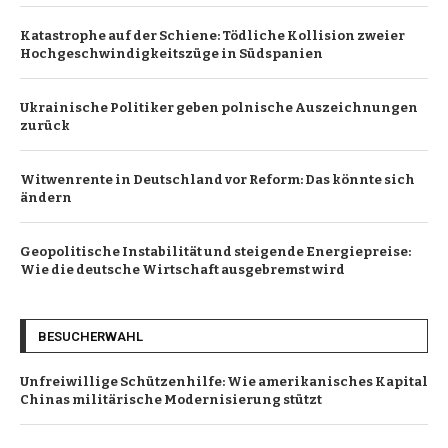
Katastrophe auf der Schiene: Tödliche Kollision zweier
Hochgeschwindigkeitszüge in Südspanien
Ukrainische Politiker geben polnische Auszeichnungen
zurück
Witwenrente in Deutschland vor Reform: Das könnte sich
ändern
Geopolitische Instabilität und steigende Energiepreise:
Wie die deutsche Wirtschaft ausgebremst wird
BESUCHERWAHL
Unfreiwillige Schützenhilfe: Wie amerikanisches Kapital
Chinas militärische Modernisierung stützt