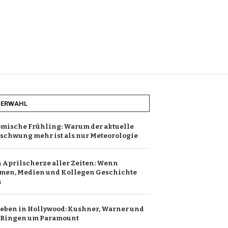
HERWAHL
mische Frühling: Warum der aktuelle
chwung mehr ist als nur Meteorologie
n Aprilscherze aller Zeiten: Wenn
men, Medien und Kollegen Geschichte
n
ben in Hollywood: Kushner, Warner und
e Ringen um Paramount