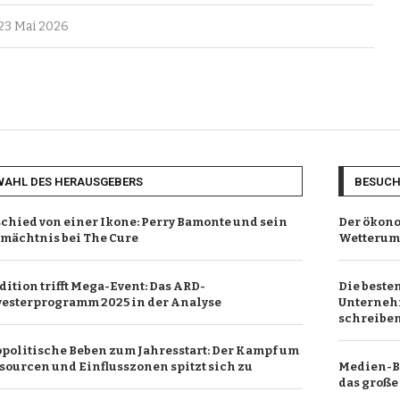
23 Mai 2026
WAHL DES HERAUSGEBERS
BESUC
chied von einer Ikone: Perry Bamonte und sein
Der ökono
mächtnis bei The Cure
Wetterums
dition trifft Mega-Event: Das ARD-
Die beste
vesterprogramm 2025 in der Analyse
Unterneh
schreibe
politische Beben zum Jahresstart: Der Kampf um
sourcen und Einflusszonen spitzt sich zu
Medien-Be
das groß