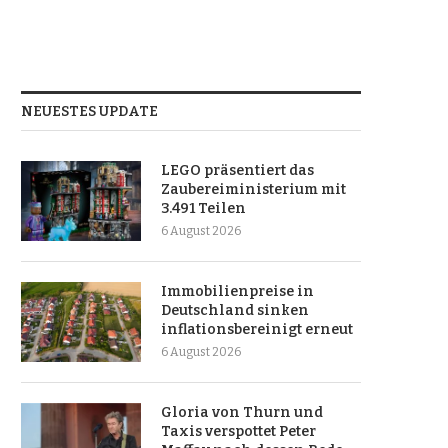
NEUESTES UPDATE
LEGO präsentiert das
Zaubereiministerium mit
3.491 Teilen
6 August 2026
Immobilienpreise in
Deutschland sinken
inflationsbereinigt erneut
6 August 2026
Gloria von Thurn und
Taxis verspottet Peter