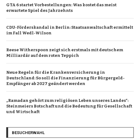
GTA 6 startet Vorbestellungen: Was kostet das meist
erwartete Spiel des Jahrzehnts
CDU-Förderskandal in Berlin: Staatsanwaltschaft ermittelt
im Fall Wedl-Wilson
Reese Witherspoon zeigt sich erstmals mit deutschem
Milliardär auf dem roten Teppich
Neue Regeln für die Krankenversicherung in
Deutschland: So soll die Finanzierung für Bürgergeld-
Empfänger ab 2027 geändert werden
„Ramadan gehört zum religiösen Leben unseres Landes“:
Steinmeiers Botschaft und die Bedeutung für Gesellschaft
und Wirtschaft
BESUCHERWAHL