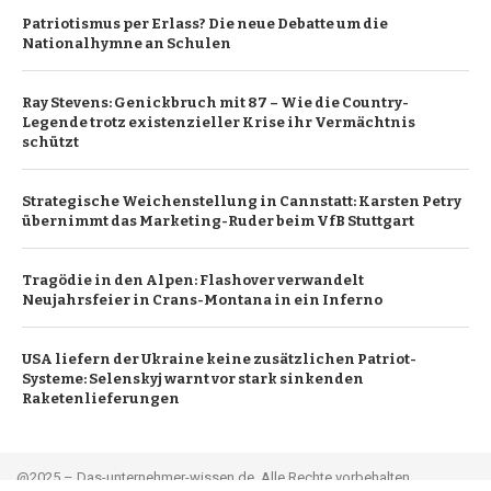
Patriotismus per Erlass? Die neue Debatte um die
Nationalhymne an Schulen
Ray Stevens: Genickbruch mit 87 – Wie die Country-
Legende trotz existenzieller Krise ihr Vermächtnis
schützt
Strategische Weichenstellung in Cannstatt: Karsten Petry
übernimmt das Marketing-Ruder beim VfB Stuttgart
Tragödie in den Alpen: Flashover verwandelt
Neujahrsfeier in Crans-Montana in ein Inferno
USA liefern der Ukraine keine zusätzlichen Patriot-
Systeme: Selenskyj warnt vor stark sinkenden
Raketenlieferungen
@2025 – Das-unternehmer-wissen.de. Alle Rechte vorbehalten.