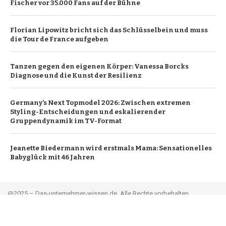
Fischer vor 35.000 Fans auf der Bühne
Florian Lipowitz bricht sich das Schlüsselbein und muss
die Tour de France aufgeben
Tanzen gegen den eigenen Körper: Vanessa Borcks
Diagnose und die Kunst der Resilienz
Germany’s Next Topmodel 2026: Zwischen extremen
Styling-Entscheidungen und eskalierender
Gruppendynamik im TV-Format
Jeanette Biedermann wird erstmals Mama: Sensationelles
Babyglück mit 46 Jahren
@2025 – Das-unternehmer-wissen.de. Alle Rechte vorbehalten.
Leitartikel
Über uns
Werbung
Kontakt