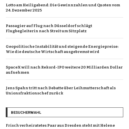
Lotto am Heiligabend: Die Gewinnzahlen und Quoten vom
24. Dezember 2025
Passagier auf Flug nach Düsseldorf schlägt
Flugbegleiterin nach Streit um Sitzplatz
Geopolitische Instabilität und steigende Energiepreise:
Wie die deutsche Wirtschaft ausgebremst wird
SpaceX will nach Rekord-IPO weitere 20 Milliarden Dollar
aufnehmen
Jens Spahn tritt nach Debatte über Leihmutterschaft als
Unionsfraktionschef zurück
BESUCHERWAHL
Frisch verheiratetes Paar aus Dresden steht mit Helene