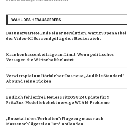
WAHL DES HERAUSGEBERS
Das unerwartete Ende einer Revolution: Warum OpenAI bei
der Video-KI Sora endgültig den Stecker zieht
Krankenkassenbeiträge am Limit: Wenn politisches
Versagen die Wirtschaft belastet
Verwirrspiel um Hörbücher: Das neue „Audible Standard“
Abo und seine Tücken
Endlich fehlerfrei: Neues FritzOS 8.24 Update für 9
FritzBox-Modelle behebt nervige WLAN-Probleme
„Entsetzliches Verhalten“: Flugzeug muss nach
Massenschlägerei an Bord notlanden