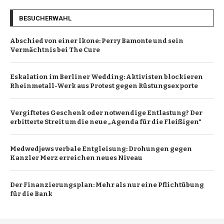
BESUCHERWAHL
Abschied von einer Ikone: Perry Bamonte und sein
Vermächtnis bei The Cure
Eskalation im Berliner Wedding: Aktivisten blockieren
Rheinmetall-Werk aus Protest gegen Rüstungsexporte
Vergiftetes Geschenk oder notwendige Entlastung? Der
erbitterte Streit um die neue „Agenda für die Fleißigen“
Medwedjews verbale Entgleisung: Drohungen gegen
Kanzler Merz erreichen neues Niveau
Der Finanzierungsplan: Mehr als nur eine Pflichtübung
für die Bank