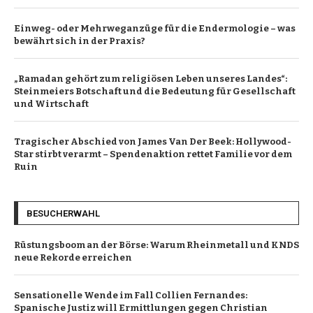
Einweg- oder Mehrweganzüge für die Endermologie – was
bewährt sich in der Praxis?
„Ramadan gehört zum religiösen Leben unseres Landes“:
Steinmeiers Botschaft und die Bedeutung für Gesellschaft
und Wirtschaft
Tragischer Abschied von James Van Der Beek: Hollywood-
Star stirbt verarmt – Spendenaktion rettet Familie vor dem
Ruin
BESUCHERWAHL
Rüstungsboom an der Börse: Warum Rheinmetall und KNDS
neue Rekorde erreichen
Sensationelle Wende im Fall Collien Fernandes:
Spanische Justiz will Ermittlungen gegen Christian