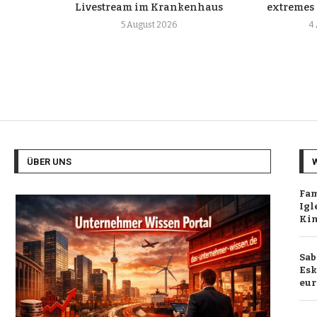
Livestream im Krankenhaus
extremes
5 August 2026
4
ÜBER UNS
Fam
Igl
Ki
Sab
Esk
eur