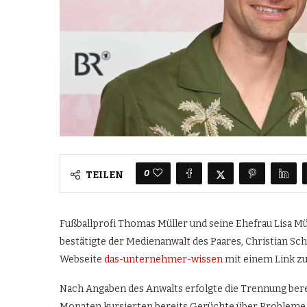
0
TEILEN
Fußballprofi Thomas Müller und seine Ehefrau Lisa Mül
bestätigte der Medienanwalt des Paares, Christian Sch
Webseite
das-unternehmer-wissen
mit einem Link z
Nach Angaben des Anwalts erfolgte die Trennung berei
Monaten kursierten bereits Gerüchte über Probleme i