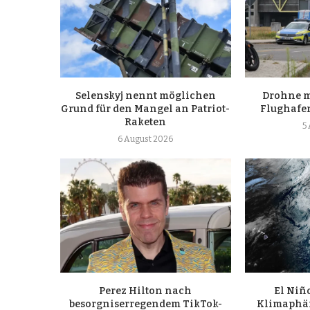
Selenskyj nennt möglichen
Drohne m
Grund für den Mangel an Patriot-
Flughafen
Raketen
5
6 August 2026
Perez Hilton nach
El Niño
besorgniserregendem TikTok-
Klimaphä