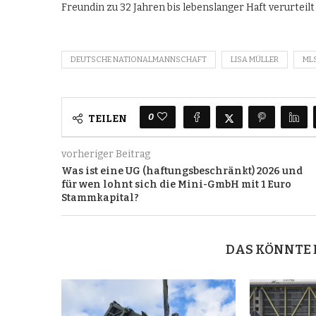
Freundin zu 32 Jahren bis lebenslanger Haft verurteilt
DEUTSCHE NATIONALMANNSCHAFT
LISA MÜLLER
ML
0
TEILEN
vorheriger Beitrag
Was ist eine UG (haftungsbeschränkt) 2026 und
für wen lohnt sich die Mini-GmbH mit 1 Euro
Stammkapital?
DAS KÖNNTE 