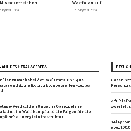
 Niveau erreichen
Westfalen auf
 August 2026
4 August 2026
WAHL DES HERAUSGEBERS
BESUC
ilienzuwachs bei den Weltstars: Enrique
Unser Ter
esias und Anna Kournikova begrüßen viertes
Persönlic
nd
AfD bleib
otage-Verdacht an Ungarns Gaspipeline:
zweifelt 
alation im Wahlkampf und die Folgen für die
opäische Energieinfrastruktur
Telepromp
über 100.