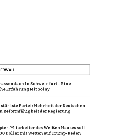
HERWAHL
rassendach In Schweinfurt – Eine
he Erfahrung Mit Solny
t stärkste Partei: Mehrheit der Deutschen
an Reformfähigkeit der Regierung
ter-Mitarbeiter des Weißen Hauses soll
000 Dollar mit Wetten auf Trump-Reden